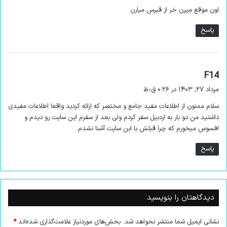
ت
اون موقع میرن خر از قبرس میارن
:
پاسخ
گ
F14
ف
مرداد ۲۷, ۱۴۰۳ در ۰:۲۶ ق٫ظ
ت
سلام ممنون از اطلاعات مفید جامع و مختصر که ارائه کردید واقعا اطلاعات مفیدی
:
مسجد جامع اردبیل
داشتید من دو بار به اردبیل سفر کردم ولی بعد از سفرم این سایت رو دیدم و
افسوس میخورم که چرا قبلش با ابن سایت آشنا نشدم.
مسجد جامع اردبیل یکی از
قدیمی‌ترین آثار تاریخی اردبیل
است.
قدمت این مسجد به سلسله سلجوقیان می‌رسد. این مسجد در
پاسخ
هنگام حمله مغولان به ایران در قرن دوازدهم، ساختار اصلی خود را از
دست داد و در حال حاضر تنها چند قسمت از آن باقی مانده است.
مسجد جامع اردبیل یا مسجد جامع در مجاورت آتشکده‌ای قدیمی
قرار دارد که نشان از همزیستی ادیان مختلف در ایران دارد.
دیدگاهتان را بنویسید
بازار اردبیل
نشانی ایمیل شما منتشر نخواهد شد.
بخش‌های موردنیاز علامت‌گذاری شده‌اند
*