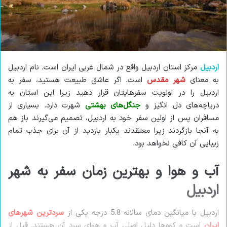
ا
م
ل
ی
ک
ل
ن
ی
اردبیل
مرکز استان اردبیل واقع در شمال غربی ایران است. نام اردبیل
د
به معنای
شهر مقدس
است. اگر عاشق طبیعت هستید، سفر به
اردبیل را در اولویت سفرهایتان قرار دهید زیرا این استان به
دریاچه‌های دل انگیز و
جنگل‌های بهشتی
شهرت دارد. بسیاری از
مسافران پس از اولین سفر خود به اردبیل، تصمیم می‌گیرند باز هم
به آنجا بازگردند زیرا معتقدند یکبار بازدید از آن برای جذب تمام
زیبایی آن کافی نخواهد بود.
آب و هوا و بهترین زمان سفر به شهر
اردبیل
اردبیل با میانگین دمای سالانه 5.8 درجه یکی از
سردترین شهرهای
ایران
است و کوه‌ها دلیل اصلی آب و هوای سرد آن هستند. قبل از