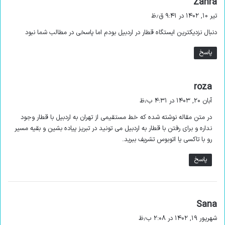
Zahra
ف
تیر ۱۰, ۱۴۰۲ در ۹:۴۱ ق٫ظ
زیارتگاه شیخ جبراییل
ت
دنبال نزدیکترین ایستگاه قطار در اردبیل بودم اما پاسخی در مطالب شما نبود
:
شیخ جبراییل یا شیخ کلخوران جد پادشاهان صفوی و پدر شیخ
پاسخ
صفی الدین اردبیلی بود. قدمت امامزاده وی که در 3 کیلومتری اردبیل
و در روستای کلخوران قرار دارد، به قرن چهاردهم باز می‌گردد. تزئینات
این بنای تاریخی در دوران صفویه اضافه شد اما بعدها تغییراتی در
گ
roza
آن ایجاد شد.
ف
آبان ۲۰, ۱۴۰۳ در ۴:۳۱ ب٫ظ
ت
پل ابراهیم آباد
در متن مقاله نوشته شده که خط مستقیمی از تهران به اردبیل با قطار وجود
:
نداره و برای رفتن با قطار به اردبیل می تونید در تبریز پیاده بشین و بقیه مسیر
جاذبه پیشنهادی دیگر در راهنمای سفر به اردبیل ، پل ابراهیم آباد
رو با تاکسی یا اتوبوس تشریف ببرید.
است. این پل که مربوط به
دوران صفویه
است، یکی از قدیمی‌ترین
پاسخ
پل‌های اردبیل است. پل تاریخی ابراهیم آباد به طول 36 متر دارای 3
چشمه طاق بزرگ آجری است و بر روی رودخانه بالیقلو چای ساخته
شده است.
گ
Sana
ف
شهریور ۱۹, ۱۴۰۲ در ۲:۰۸ ب٫ظ