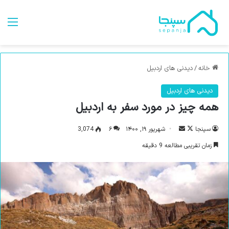
من
خانه
/
دیدنی های اردبیل
دیدنی های اردبیل
همه چیز در مورد سفر به اردبیل
سپنجا
د
ا
شهریور ۱۹, ۱۴۰۰
۶
3,074
ر
ر
زمان تقریبی مطالعه 9 دقیقه
ا
س
ی
ا
ک
ل
س
ب
د
ه
ن
ا
ب
ی