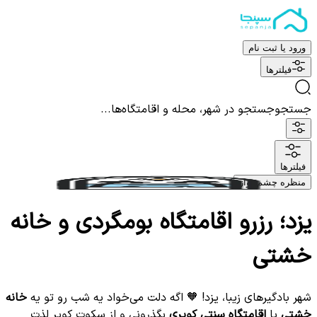
ورود یا ثبت نام
فیلترها
جستجو
جستجو در شهر، محله و اقامتگاه‌ها...
فیلترها
منظره چشم نواز
یزد؛ رزرو اقامتگاه بومگردی و خانه
خشتی
شهر بادگیرهای زیبا، یزد! 🧡 اگه دلت می‌خواد یه شب رو تو یه
خانه
خشتی
یا
اقامتگاه سنتی کویری
بگذرونی و از سکوت کویر لذت