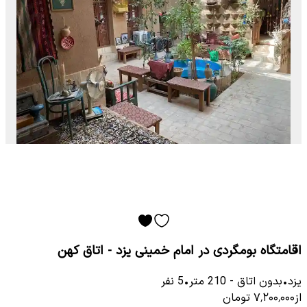
اقامتگاه بومگردی در امام خمینی یزد - اتاق کهن
یزد
•
بدون اتاق
-
210
متر
•
5
نفر
از
۷٬۲۰۰٬۰۰۰
تومان