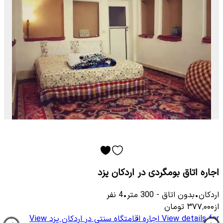
اجاره اتاق بومگردی در اردکان یزد
اردکان
•
بدون اتاق
-
300
متر
•
4
نفر
از
۳۷۷٬۰۰۰
تومان
View details for
اجاره اقامتگاه سنتی در اردکان یزد
View