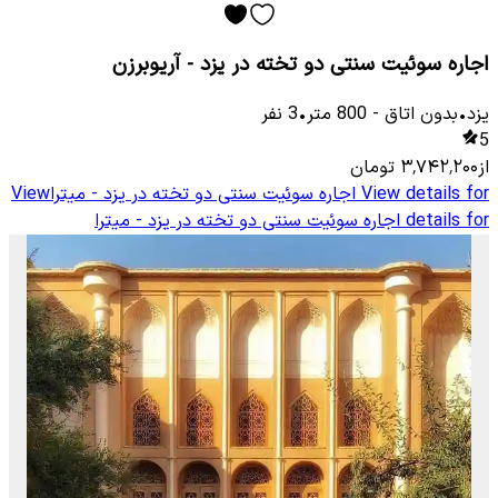
اجاره سوئیت سنتی دو تخته در یزد - آریوبرزن
یزد
•
بدون اتاق
-
800
متر
•
3
نفر
5
از
۳٬۷۴۲٬۲۰۰
تومان
View details for
اجاره سوئیت سنتی دو تخته در یزد - میترا
View
details for
اجاره سوئیت سنتی دو تخته در یزد - میترا