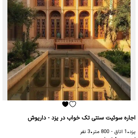
اجاره سوئیت سنتی تک خواب در یزد - داریوش
یزد
•
1
اتاق
-
800
متر
•
3
نفر