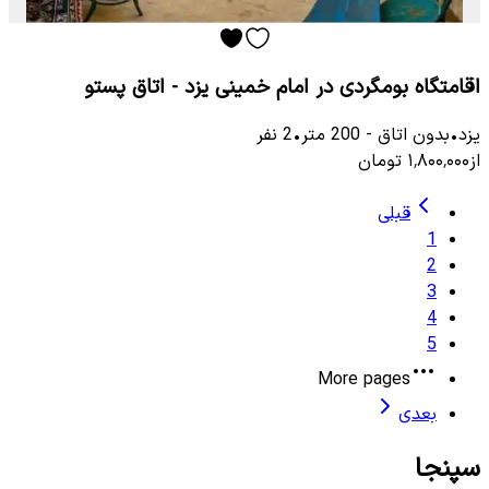
اقامتگاه بومگردی در امام خمینی یزد - اتاق پستو
یزد
•
بدون اتاق
-
200
متر
•
2
نفر
از
۱٬۸۰۰٬۰۰۰
تومان
قبلی
1
2
3
4
5
More pages
بعدی
سپنجا