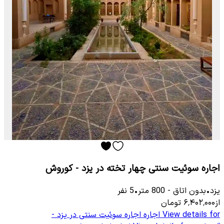
اجاره سوئیت سنتی چهار تخته در یزد - کوروش
یزد
•
بدون اتاق
-
800
متر
•
5
نفر
از
۶٬۴۰۲٬۰۰۰
تومان
View details for
اجاره اجاره سوئیت سنتی در یزد -