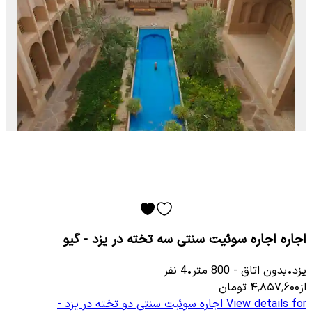
اجاره اجاره سوئیت سنتی سه تخته در یزد - گیو
یزد
•
بدون اتاق
-
800
متر
•
4
نفر
از
۴٬۸۵۷٬۶۰۰
تومان
View details for
اجاره سوئیت سنتی دو تخته در یزد -