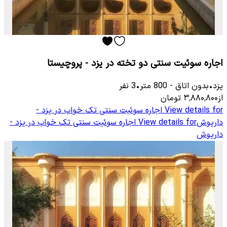
اجاره سوئیت سنتی دو تخته در یزد - پروچیستا
یزد
•
بدون اتاق
-
800
متر
•
3
نفر
از
۳٬۸۸۰٬۸۰۰
تومان
View details for
اجاره سوئیت سنتی تک خواب در یزد -
داریوش
View details for
اجاره سوئیت سنتی تک خواب در یزد -
داریوش