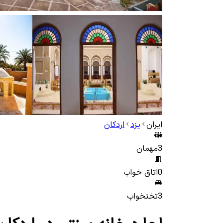
ایران
یزد
اردکان
3
مهمان
0
اتاق خواب
3
تختخواب