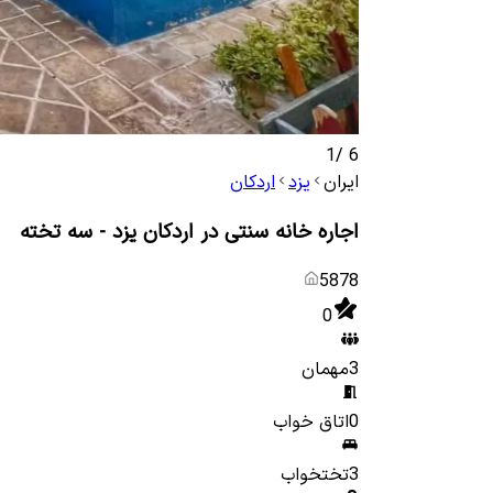
1
/
6
ایران
یزد
اردکان
اجاره خانه سنتی در اردکان یزد - سه تخته
5878
0
3
مهمان
0
اتاق خواب
3
تختخواب