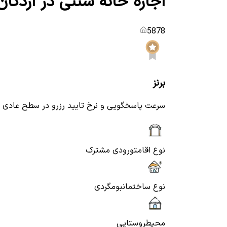
اجاره خانه سنتی در اردکان
5878
برنز
سرعت پاسخگویی و نرخ تایید رزرو در سطح عادی
نوع اقامت
ورودی مشترک
نوع ساختمان
بومگردی
محیط
روستایی