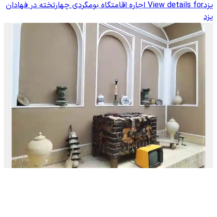
یزد
View details for
اجاره اقامتگاه بومگردی چهارتخته در فهادان
یزد