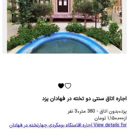
اجاره اتاق سنتی دو تخته در فهادان یزد
یزد
•
بدون اتاق
-
380
متر
•
3
نفر
از
۱٬۱۵۰٬۰۰۰
تومان
View details for
اجاره اقامتگاه بومگردی چهارتخته در فهادان