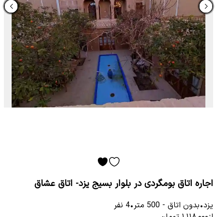
اجاره اتاق بومگردی در بلوار بسیج یزد- اتاق عشاق
یزد
•
بدون اتاق
-
500
متر
•
4
نفر
از
۱٬۱۱۸٬۰۰۰
تومان