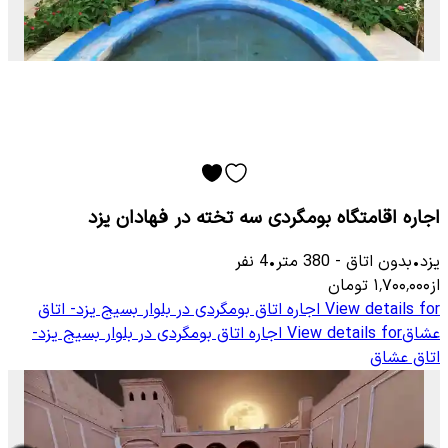
اجاره اقامتگاه بومگردی سه تخته در فهادان یزد
یزد
•
بدون اتاق
-
380
متر
•
4
نفر
از
۱٬۷۰۰٬۰۰۰
تومان
View details for
اجاره اتاق بومگردی در بلوار بسیج یزد- اتاق
عشاق
View details for
اجاره اتاق بومگردی در بلوار بسیج یزد-
اتاق عشاق