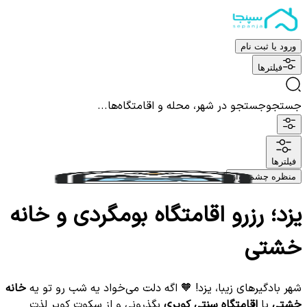
ورود یا ثبت نام
فیلترها
جستجو
جستجو در شهر، محله و اقامتگاه‌ها...
فیلترها
منظره چشم نواز
یزد؛ رزرو اقامتگاه بومگردی و خانه
خشتی
شهر بادگیرهای زیبا، یزد! 🧡 اگه دلت می‌خواد یه شب رو تو یه
خانه
خشتی
یا
اقامتگاه سنتی کویری
بگذرونی و از سکوت کویر لذت