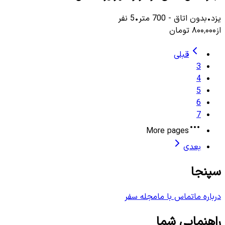
یزد
•
بدون اتاق
-
700
متر
•
5
نفر
از
۸۰۰٬۰۰۰
تومان
قبلی
3
4
5
6
7
More pages
بعدی
سپنجا
درباره ما
تماس با ما
مجله سفر
راهنمایی شما