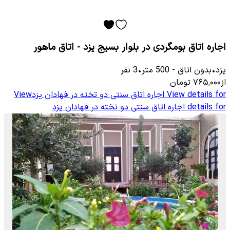
اجاره اتاق بومگردی در بلوار بسیج یزد - اتاق ماهور
یزد
•
بدون اتاق
-
500
متر
•
3
نفر
از
۷۶۵٬۰۰۰
تومان
View details for
اجاره اتاق سنتی دو تخته در فهادان یزد
View
details for
اجاره اتاق سنتی دو تخته در فهادان یزد