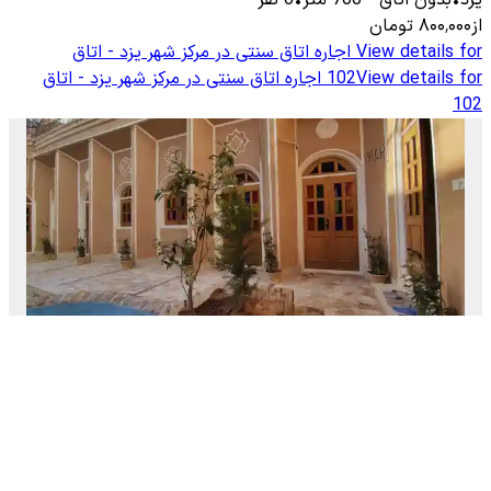
یزد
•
بدون اتاق
-
700
متر
•
6
نفر
از
۸۰۰٬۰۰۰
تومان
View details for
اجاره اتاق سنتی در مرکز شهر یزد - اتاق
View details for
102
اجاره اتاق سنتی در مرکز شهر یزد - اتاق
102