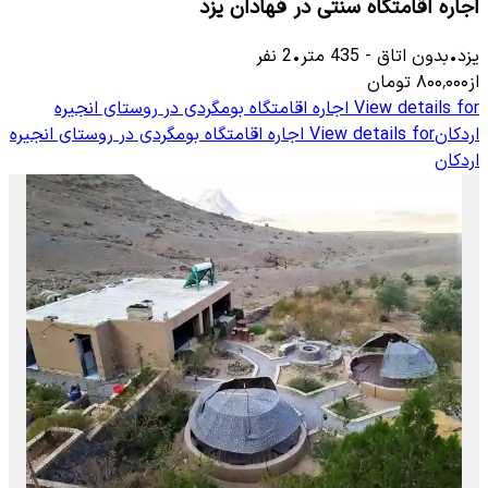
اجاره اقامتگاه سنتی در فهادان یزد
یزد
•
بدون اتاق
-
435
متر
•
2
نفر
از
۸۰۰٬۰۰۰
تومان
View details for
اجاره اقامتگاه بومگردی در روستای انجیره
اردکان
View details for
اجاره اقامتگاه بومگردی در روستای انجیره
اردکان