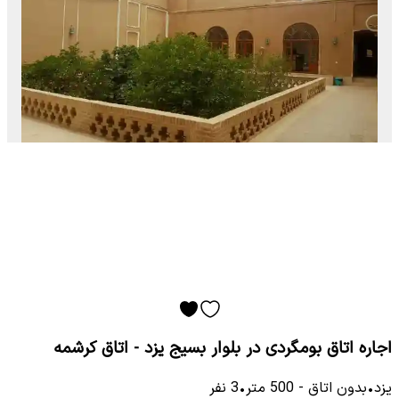
اجاره اتاق بومگردی در بلوار بسیج یزد - اتاق کرشمه
یزد
•
بدون اتاق
-
500
متر
•
3
نفر