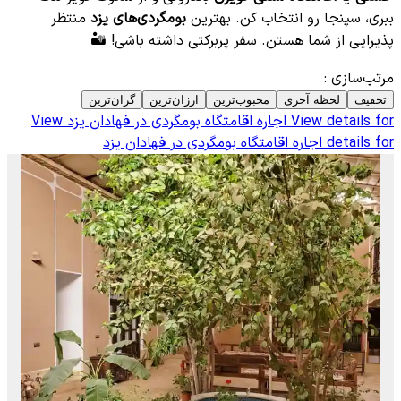
ببری، سپنجا رو انتخاب کن. بهترین
بومگردی‌های یزد
منتظر
پذیرایی از شما هستن. سفر پربرکتی داشته باشی! 🏜️
مرتب‌سازی
:
تخفیف
لحظه آخری
محبوب‌ترین
ارزان‌ترین
گران‌ترین
View details for
اجاره اقامتگاه بومگردی در فهادان یزد
View
details for
اجاره اقامتگاه بومگردی در فهادان یزد