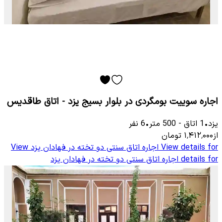
اجاره سوییت بومگردی در بلوار بسیج یزد - اتاق طاقدیس
یزد
•
1
اتاق
-
500
متر
•
6
نفر
از
۱٬۴۱۲٬۰۰۰
تومان
View details for
اجاره اتاق سنتی دو تخته در فهادان یزد
View
details for
اجاره اتاق سنتی دو تخته در فهادان یزد