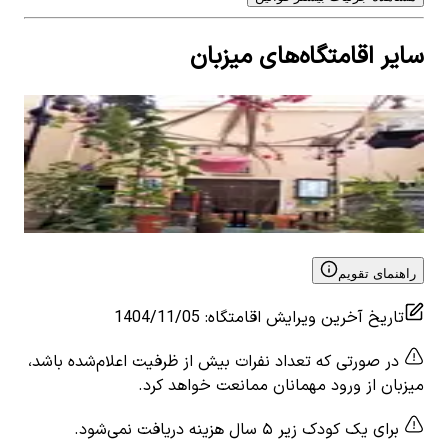
سایر اقامتگاه‌های میزبان
اجاره خانه سنتی در مرکزشهر یزد - 102
اجار
0
اتاق خواب
6
نفر
4.75
0
ات
۱٬۱۰۰٬۰۰۰
تومان
٬۰۰۰
View details for
اجاره خانه سنتی در مرکزشهر یزد - 102
 for
راهنمای تقویم
تاریخ آخرین ویرایش اقامتگاه
:
1404/11/05
در صورتی که تعداد نفرات بیش از ظرفیت اعلام‌شده باشد،
میزبان از ورود مهمانان ممانعت خواهد کرد.
برای یک کودک زیر ۵ سال هزینه دریافت نمی‌شود.