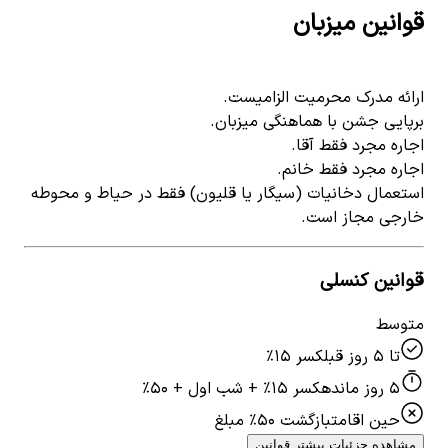
قوانین میزبان
ارائه مدرک محرمیت الزامیست.
برپایی جشن با هماهنگی میزبان.
اجاره مجرد فقط آقا.
اجاره مجرد فقط خانم.
استعمال دخانیات (سیگار یا قلیون) فقط در حیاط و محوطه
خارجی مجاز است.
قوانین کنسلی
متوسط
تا ۵ روز قبل
کسر ۱۵٪
۵ روز مانده
کسر ۱۵٪ + شب اول + ۵۰٪
حین اقامت
بازگشت ۵۰٪ مبلغ
مشاهده جزئیات بیشتر قوانین