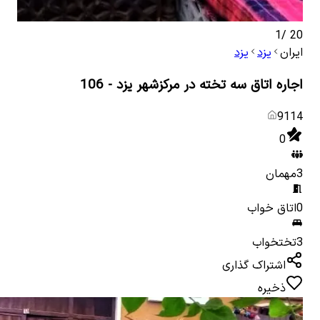
1
/
20
ایران
یزد
یزد
اجاره اتاق سه تخته در مرکزشهر یزد - 106
9114
0
3
مهمان
0
اتاق خواب
3
تختخواب
اشتراک گذاری
ذخیره