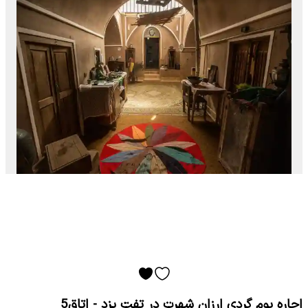
اجاره بوم گردی ارزان شهرت در تفت یزد - اتاق5