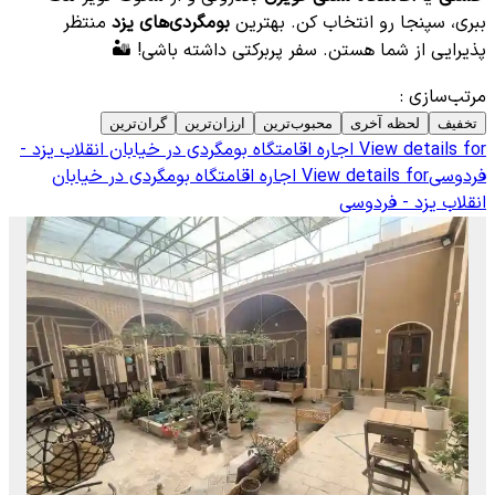
ببری، سپنجا رو انتخاب کن. بهترین
بومگردی‌های یزد
منتظر
پذیرایی از شما هستن. سفر پربرکتی داشته باشی! 🏜️
مرتب‌سازی
:
تخفیف
لحظه آخری
محبوب‌ترین
ارزان‌ترین
گران‌ترین
View details for
اجاره اقامتگاه بومگردی در خیابان انقلاب یزد -
فردوسی
View details for
اجاره اقامتگاه بومگردی در خیابان
انقلاب یزد - فردوسی