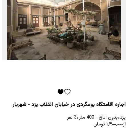
اجاره اقامتگاه بومگردی در خیابان انقلاب یزد - شهریار
یزد
•
بدون اتاق
-
400
متر
•
3
نفر
از
۱٬۴۰۰٬۰۰۰
تومان