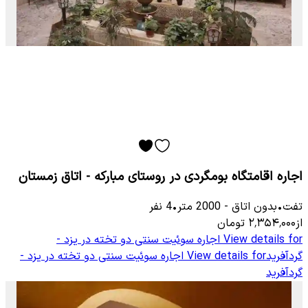
اجاره اقامتگاه بومگردی در روستای مبارکه - اتاق زمستان
تفت
•
بدون اتاق
-
2000
متر
•
4
نفر
از
۲٬۳۵۴٬۰۰۰
تومان
View details for
اجاره سوئیت سنتی دو تخته در یزد -
گردآفرید
View details for
اجاره سوئیت سنتی دو تخته در یزد -
گردآفرید