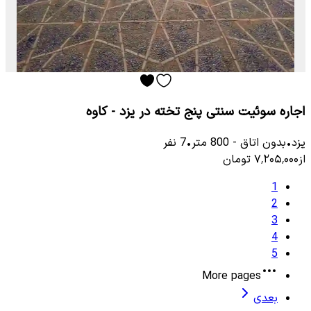
اجاره سوئیت سنتی پنج تخته در یزد - کاوه
یزد
•
بدون اتاق
-
800
متر
•
7
نفر
از
۷٬۲۰۵٬۰۰۰
تومان
1
2
3
4
5
More pages
بعدی