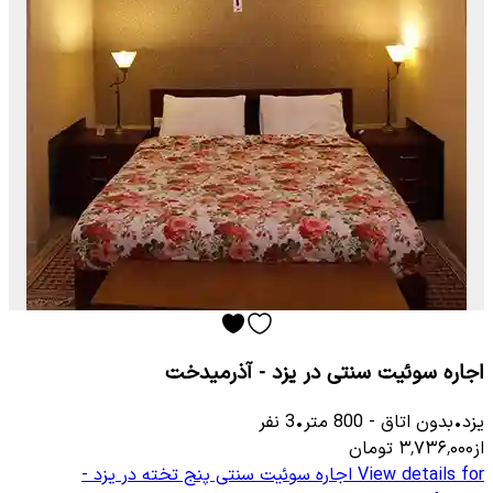
اجاره سوئیت سنتی در یزد - آذرمیدخت
یزد
•
بدون اتاق
-
800
متر
•
3
نفر
از
۳٬۷۳۶٬۰۰۰
تومان
View details for
اجاره سوئیت سنتی پنج تخته در یزد -