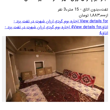
تفت
•
بدون اتاق
-
15
متر
•
3
نفر
از
۱٬۸۸۳٬۰۰۰
تومان
View details for
اجاره بوم گردی ارزان شهرت در تفت یزد -
اتاق4
View details for
اجاره بوم گردی ارزان شهرت در تفت یزد -
اتاق4