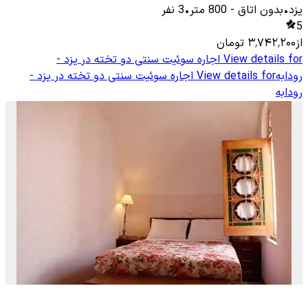
یزد
•
بدون اتاق
-
800
متر
•
3
نفر
5
از
۳٬۷۴۲٬۲۰۰
تومان
View details for
اجاره سوئیت سنتی دو تخته در یزد -
رودابه
View details for
اجاره سوئیت سنتی دو تخته در یزد -
رودابه