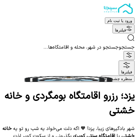
ورود یا ثبت نام
فیلترها
جستجو
جستجو در شهر، محله و اقامتگاه‌ها...
فیلترها
منظره چشم نواز
یزد؛ رزرو اقامتگاه بومگردی و خانه
خشتی
شهر بادگیرهای زیبا، یزد! 🧡 اگه دلت می‌خواد یه شب رو تو یه
خانه
خشتی
یا
اقامتگاه سنتی کویری
بگذرونی و از سکوت کویر لذت