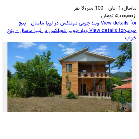
ماسال
•
1
اتاق
-
100
متر
•
3
نفر
از
۵٬۰۰۰٬۰۰۰
تومان
View details for
ویلا چوبی دوبلکس در لیپا ماسال - پنج
خواب
View details for
ویلا چوبی دوبلکس در لیپا ماسال - پنج
خواب