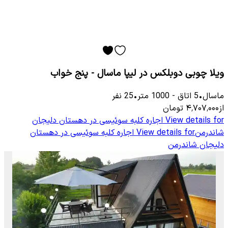
ویلا چوبی دوبلکس در لیپا ماسال - پنج خواب
ماسال
•
5
اتاق
-
1000
متر
•
25
نفر
از
۴٬۷۰۷٬۰۰۰
تومان
View details for
اجاره کلبه سوئیسی در دهستان دلیجان
شاندرمن
View details for
اجاره کلبه سوئیسی در دهستان
دلیجان شاندرمن