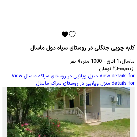
کلبه چوبی جنگلی در روستای سیاه دول ماسال
ماسال
•
1
اتاق
-
1000
متر
•
4
نفر
از
۲٬۴۰۰٬۰۰۰
تومان
View details for
منزل ویلایی در روستای سراکه ماسال
View
details for
منزل ویلایی در روستای سراکه ماسال