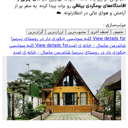
اقامتگاه‌های بومگردی ییلاقی
رو برات پیدا کرده. یه سفر پر از
آرامش و هوای عالی در انتظارتونه. ☁️
مرتب‌سازی
:
تخفیف
لحظه آخری
محبوب‌ترین
ارزان‌ترین
گران‌ترین
View details for
کلبه سوئیسی جکوزی دار در روستای پیرسرا
شاندرمن ماسال - خانه ی امید
View details for
کلبه سوئیسی
جکوزی دار در روستای پیرسرا شاندرمن ماسال - خانه ی امید