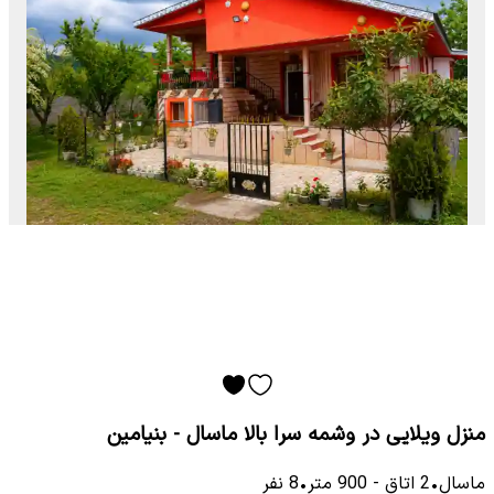
منزل ویلایی در وشمه سرا بالا ماسال - بنیامین
ماسال
•
2
اتاق
-
900
متر
•
8
نفر