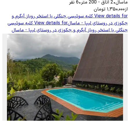
ماسال
•
2
اتاق
-
200
متر
•
6
نفر
از
۱٬۳۵۰٬۰۰۰
تومان
View details for
کلبه سوئیسی جنگلی با استخر روباز آبگرم و
جکوزی در روستای لیپا - ماسال
View details for
کلبه سوئیسی
جنگلی با استخر روباز آبگرم و جکوزی در روستای لیپا - ماسال