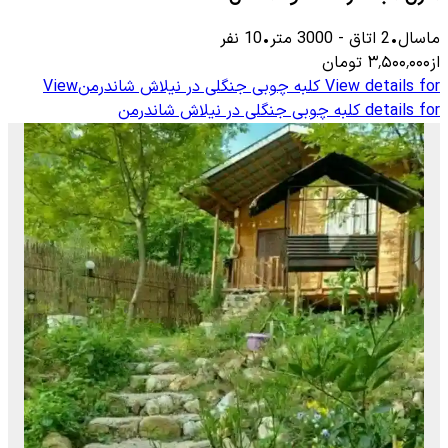
ماسال
•
2
اتاق
-
3000
متر
•
10
نفر
از
۳٬۵۰۰٬۰۰۰
تومان
View details for
کلبه چوبی جنگلی در نیلاش شاندرمن
View
details for
کلبه چوبی جنگلی در نیلاش شاندرمن