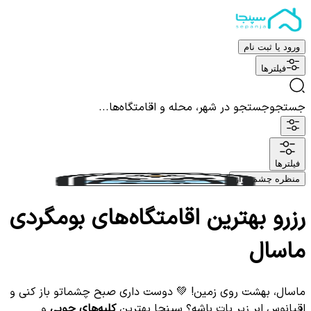
ورود یا ثبت نام
فیلترها
جستجو
جستجو در شهر، محله و اقامتگاه‌ها...
فیلترها
منظره چشم نواز
رزرو بهترین اقامتگاه‌های بومگردی
ماسال
ماسال، بهشت روی زمین! 💚 دوست داری صبح چشماتو باز کنی و
اقیانوس ابر زیر پات باشه؟ سپنجا بهترین
کلبه‌های چوبی
و