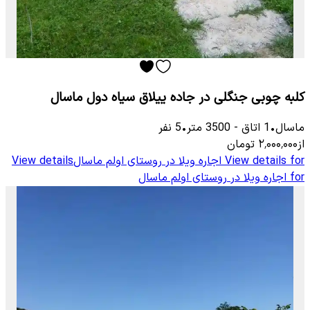
کلبه چوبی جنگلی در جاده ییلاق سیاه دول ماسال
ماسال
•
1
اتاق
-
3500
متر
•
5
نفر
از
۲٬۰۰۰٬۰۰۰
تومان
View details for
اجاره ویلا در روستای اولم ماسال
View details
for
اجاره ویلا در روستای اولم ماسال