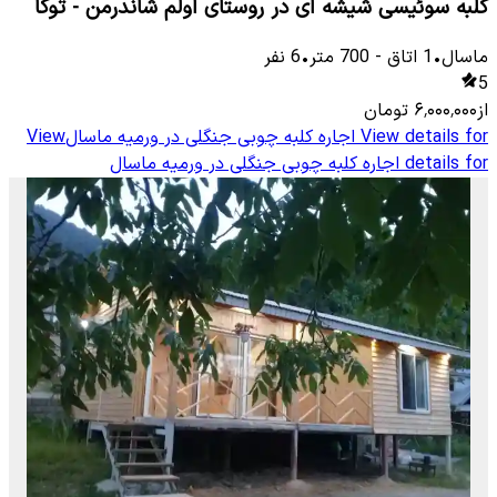
کلبه سوئیسی شیشه ای در روستای اولم شاندرمن - توکا
ماسال
•
1
اتاق
-
700
متر
•
6
نفر
5
از
۶٬۰۰۰٬۰۰۰
تومان
View details for
اجاره کلبه چوبی جنگلی در ورمیه ماسال
View
details for
اجاره کلبه چوبی جنگلی در ورمیه ماسال