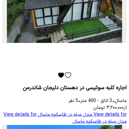
اجاره کلبه سوئیسی در دهستان دلیجان شاندرمن
ماسال
•
2
اتاق
-
400
متر
•
5
نفر
از
۳٬۲۰۰٬۰۰۰
تومان
View details for
منزل مبله در طاسکوه ماسال
View details for
منزل مبله در طاسکوه ماسال