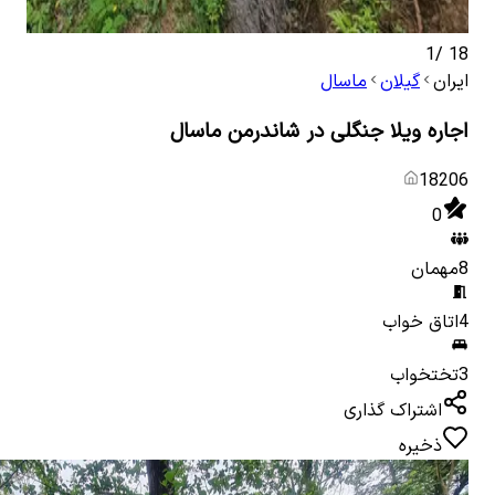
1
/
18
ایران
گیلان
ماسال
اجاره ویلا جنگلی در شاندرمن ماسال
18206
0
8
مهمان
4
اتاق خواب
3
تختخواب
اشتراک گذاری
ذخیره