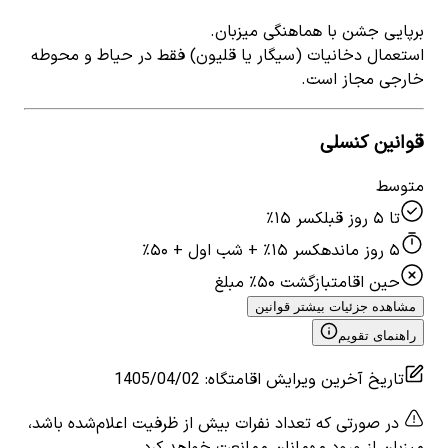
برپایی جشن با هماهنگی میزبان.
استعمال دخانیات (سیگار یا قلیون) فقط در حیاط و محوطه
خارجی مجاز است.
قوانین کنسلی
متوسط
تا ۵ روز قبل
کسر ۱۵٪
۵ روز مانده
کسر ۱۵٪ + شب اول + ۵۰٪
حین اقامت
بازگشت ۵۰٪ مبلغ
مشاهده جزئیات بیشتر قوانین
راهنمای تقویم
تاریخ آخرین ویرایش اقامتگاه
:
1405/04/02
در صورتی که تعداد نفرات بیش از ظرفیت اعلام‌شده باشد،