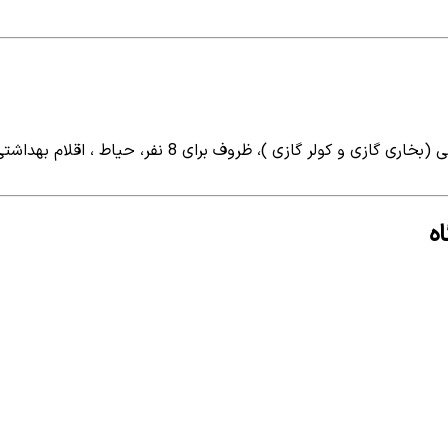
 8 نفر، حیاط ، اقلام بهداشتی (مایع دستشویی و مایع ظرفشویی)در این...
ه