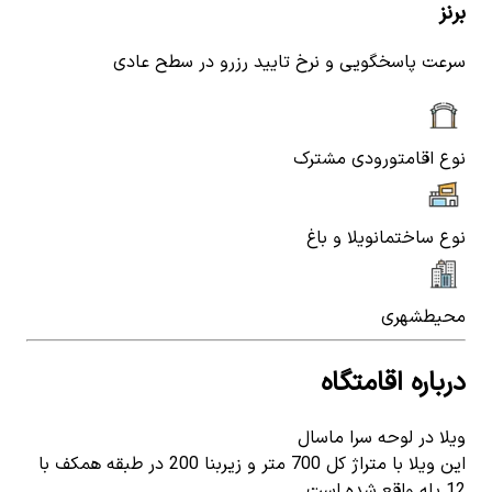
برنز
سرعت پاسخگویی و نرخ تایید رزرو در سطح عادی
نوع اقامت
ورودی مشترک
نوع ساختمان
ویلا و باغ
محیط
شهری
درباره اقامتگاه
ویلا در لوحه سرا ماسال
این ویلا با متراژ کل 700 متر و زیربنا 200 در طبقه همکف با
12 پله واقع شده است.