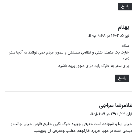
پاسخ
گ
بهنام
ف
تیر ۵, ۱۴۰۲ در ۹:۴۸ ب٫ظ
ت
جاذبه های دیدنی برای بازدید در
سفر به
سلام
:
جزیره خارک
خارک یک منطقه نفتی و نظامی هستش و عموم مردم نمی توانند به آنجا سفر
کنند.
برای سفر به خارک باید دارای مجوز ورود باشید.
از آنجا که این جزیره جزو منابع مهم کشورمان و یکی از قدیمی‌ترین
جزیره‌های ایران به شمار می‌رود، پر از جاذبه های تاریخی و دیدنی
پاسخ
است که حتی با رفتن کنار ساحل این جزیره هم می‌توانید از
زیبایی‌های آن بهره ببرید.
گ
غلامرضا سراجی
در ادامه مطلب ما بهترین جاذبه های تاریخی/ تفریحی جزیره ی
ف
آبان ۲۳, ۱۴۰۱ در ۱:۰۹ ق٫ظ
خارک را به شما معرفی میکنیم تا با اطلاعات بیشتری به آنجا سفر
ت
کنید.
خیلی زیبا و آموزنده است معرفی جزیره خارگ نگین خلیج فارس خیلی جالب و
:
دیدنی است در مورد جزیره خارگوهم مطلب ومعرفی آن بنویسید