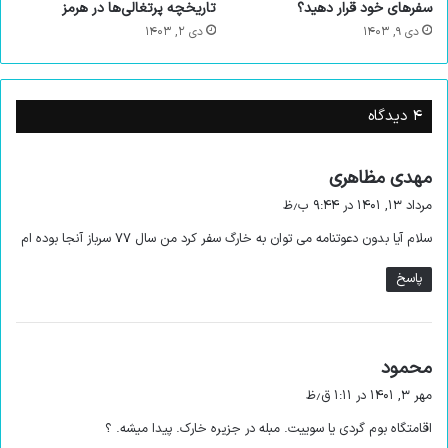
سفرهای خود قرار دهید؟
تاریخچه پرتغالی‌ها در هرمز
نمی‌توانید در همه جای این جزیره ببینید و تنها در اماکن صنعتی و
دی ۹, ۱۴۰۳
دی ۲, ۱۴۰۳
شغلی آن دیده میشود و اگر به قصد کار به این جزیره می‌روید
توصیه میکنم قبل از رفتن به محل کار اول یک گشتی در اطراف و
دیدنی‌های خارک
بزنید تا تصویر ذهنی مخربی که همکاران و
۴ دیدگاه
دوستان از آب و هوای خارک برای شما توضیح داده‌اند از بین برود و
حس آرامش واقعی را به دست بیاورید.
گ
مهدی مظاهری
ف
مطالعه کنید:
معرفی زیباترین جزایر ایران
مرداد ۱۳, ۱۴۰۱ در ۹:۴۴ ب٫ظ
ت
سلام آیا بدون دعوتنامه می توان به خارگ سفر کرد من سال ۷۷ سرباز آنجا بوده ام
:
پاسخ
گ
محمود
ف
مهر ۳, ۱۴۰۱ در ۱:۱۱ ق٫ظ
ت
اقامتگاه بوم گردی یا سوییت. مبله در جزیره خارک. پیدا میشه. ؟
: