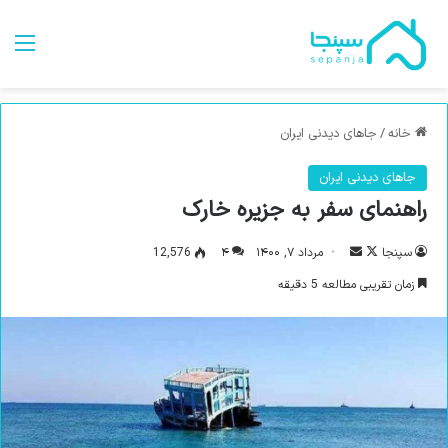
من
خانه
/
جاهای دیدنی ایران
جاهای دیدنی ایران
راهنمای سفر به جزیره خارک
سپنجا
د
ا
مرداد ۷, ۱۴۰۰
۴
12,576
ر
ر
زمان تقریبی مطالعه 5 دقیقه
ا
س
ی
ا
ک
ل
س
ب
د
ه
ن
ا
ب
ی