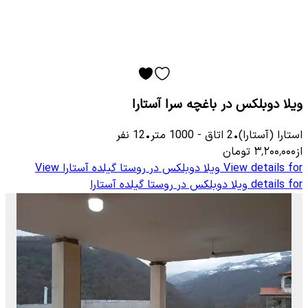
ویلا دوبلکس در باغچه سرا آستارا
استارا (آستارا)
•
2
اتاق
-
1000
متر
•
12
نفر
از
۳٬۲۰۰٬۰۰۰
تومان
View details for
ویلا دوبلکس در روستا گیلده آستارا
View
details for
ویلا دوبلکس در روستا گیلده آستارا