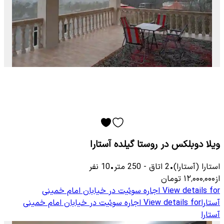
ویلا دوبلکس در روستا گیلده آستارا
استارا (آستارا)
•
2
اتاق
-
250
متر
•
10
نفر
از
۱۲٬۰۰۰٬۰۰۰
تومان
View details for
اجاره سوئیت در خیابان امام خمینی
آستارا
View details for
اجاره سوئیت در خیابان امام خمینی
آستارا