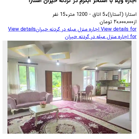
اجاره ویلا با استخر آبگرم در گردنه حیران آستارا
استارا (آستارا)
•
5
اتاق
-
1200
متر
•
15
نفر
از
۲۰٬۰۰۰٬۰۰۰
تومان
View details for
اجاره منزل مبله در گردنه حیران
View details
for
اجاره منزل مبله در گردنه حیران