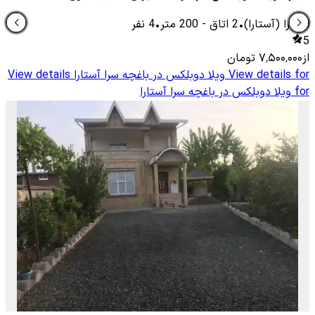
استارا (آستارا)
•
2
اتاق
-
200
متر
•
4
نفر
5
از
۷٬۵۰۰٬۰۰۰
تومان
View details for
ویلا دوبلکس در باغچه سرا آستارا
View details
for
ویلا دوبلکس در باغچه سرا آستارا