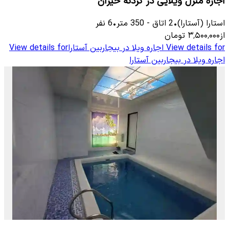
اجاره منزل ویلایی در گردنه حیران
استارا (آستارا)
•
2
اتاق
-
350
متر
•
6
نفر
از
۳٬۵۰۰٬۰۰۰
تومان
View details for
اجاره ویلا در بیجاربین آستارا
View details for
اجاره ویلا در بیجاربین آستارا