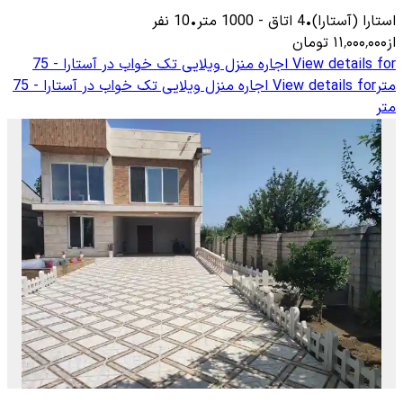
استارا (آستارا)
•
4
اتاق
-
1000
متر
•
10
نفر
از
۱۱٬۰۰۰٬۰۰۰
تومان
View details for
اجاره منزل ویلایی تک خواب در آستارا - 75
متر
View details for
اجاره منزل ویلایی تک خواب در آستارا - 75
متر