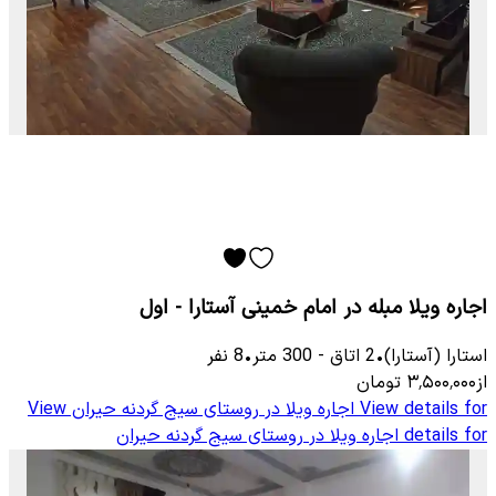
اجاره ویلا مبله در امام خمینی آستارا - اول
استارا (آستارا)
•
2
اتاق
-
300
متر
•
8
نفر
از
۳٬۵۰۰٬۰۰۰
تومان
View details for
اجاره ویلا در روستای سیج گردنه حیران
View
details for
اجاره ویلا در روستای سیج گردنه حیران