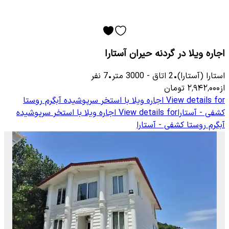
اجاره ویلا در گردنه حیران آستارا
استارا (آستارا)
•
2
اتاق
-
3000
متر
•
7
نفر
از
۲٬۹۴۲٬۰۰۰
تومان
View details for
اجاره ویلا با استخر سرپوشیده آبگرم روستا
کشفی - آستارا
View details for
اجاره ویلا با استخر سرپوشیده
آبگرم روستا کشفی - آستارا