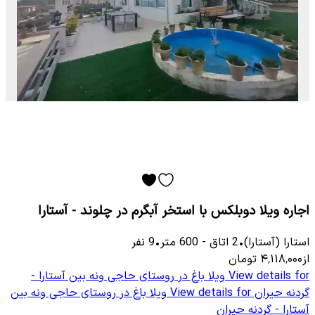
اجاره ویلا دوبلکس با استخر آبگرم در چلوند - آستارا
استارا (آستارا)
•
2
اتاق
-
600
متر
•
9
نفر
از
۴٬۱۱۸٬۰۰۰
تومان
View details for
ویلا باغ در روستای حاجی ونه بین آستارا -
گردنه حیران
View details for
ویلا باغ در روستای حاجی ونه بین
آستارا - گردنه حیران