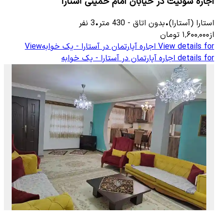
اجاره سوئیت در خیابان امام خمینی آستارا
استارا (آستارا)
•
بدون اتاق
-
430
متر
•
3
نفر
از
۱٬۶۰۰٬۰۰۰
تومان
View details for
اجاره آپارتمان در آستارا - یک خوابه
View
details for
اجاره آپارتمان در آستارا - یک خوابه