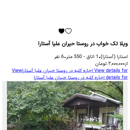
ویلا تک خواب در روستا حیران علیا آستارا
استارا (آستارا)
•
1
اتاق
-
550
متر
•
6
نفر
از
۲٬۰۰۰٬۰۰۰
تومان
View details for
اجاره کلبه در روستا حیران علیا آستارا
View
details for
اجاره کلبه در روستا حیران علیا آستارا