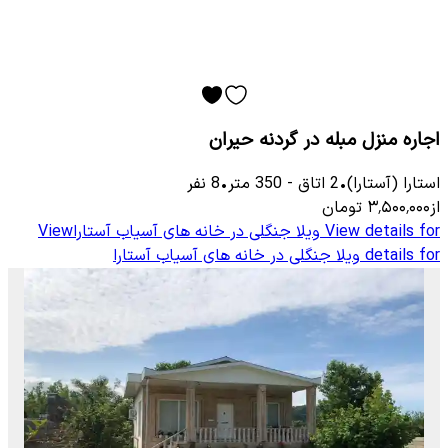
اجاره منزل مبله در گردنه حیران
استارا (آستارا)
•
2
اتاق
-
350
متر
•
8
نفر
از
۳٬۵۰۰٬۰۰۰
تومان
View details for
ویلا جنگلی در خانه های آسیاب آستارا
View
details for
ویلا جنگلی در خانه های آسیاب آستارا