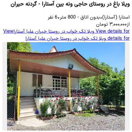
ویلا باغ در روستای حاجی ونه بین آستارا - گردنه حیران
استارا (آستارا)
•
بدون اتاق
-
800
متر
•
6
نفر
از
۳٬۰۰۰٬۰۰۰
تومان
View details for
ویلا تک خواب در روستا حیران علیا آستارا
View
details for
ویلا تک خواب در روستا حیران علیا آستارا