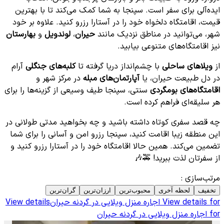
ایده‌آلی برای سفر است. سپنجا به شما کمک می‌کند تا با بهترین
قیمت، اقامتگاه دلخواه خود را در آستارا رزرو کنید. علاوه بر خود
شهر، می‌توانید در مناطق نزدیک مانند
حیران
،
لوندویل
و
بهارستان
نیز اقامتگاه‌های متنوعی بیابید.
از
ویلاهای ساحلی
با چشم‌انداز دریا گرفته تا
کلبه‌های جنگلی
آرام
در دل طبیعت حیران، یا
آپارتمان‌های مبله
در مرکز شهر و
اقامتگاه‌های بومگردی
سنتی، سپنجا طیف وسیعی از گزینه‌ها را برای
هر سلیقه‌ای فراهم کرده است.
چه قصد سفری کوتاه داشته باشید و چه بخواهید مدتی طولانی در
این منطقه زیبا اقامت کنید، سپنجا رزرو امن و آسانی را برای شما
تضمین می‌کند. همین حالا اقامتگاه خود را در آستارا رزرو کنید و
از سفرتان لذت ببرید! 🚕🎶
مرتب‌سازی
:
تخفیف
لحظه آخری
محبوب‌ترین
ارزان‌ترین
گران‌ترین
View details for
اجاره منزل ویلایی در گردنه حیران
View details
for
اجاره منزل ویلایی در گردنه حیران