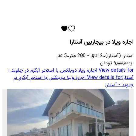
اجاره ویلا در بیجاربین آستارا
استارا (آستارا)
•
2
اتاق
-
200
متر
•
5
نفر
از
۹٬۰۰۰٬۰۰۰
تومان
View details for
اجاره ویلا دوبلکس با استخر آبگرم در چلوند -
آستارا
View details for
اجاره ویلا دوبلکس با استخر آبگرم در
چلوند - آستارا