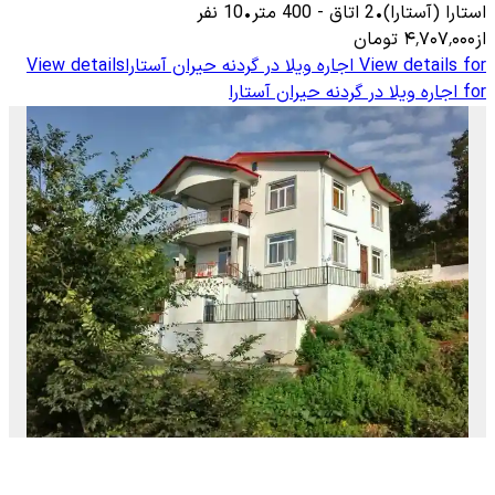
استارا (آستارا)
•
2
اتاق
-
400
متر
•
10
نفر
از
۴٬۷۰۷٬۰۰۰
تومان
View details for
اجاره ویلا در گردنه حیران آستارا
View details
for
اجاره ویلا در گردنه حیران آستارا