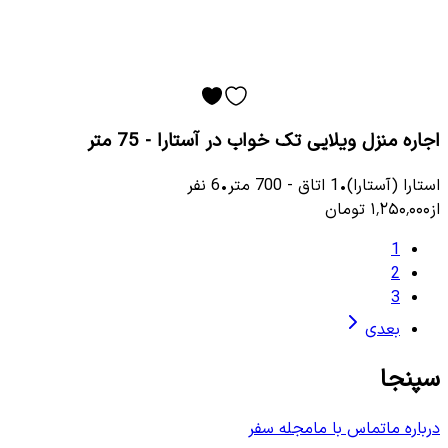
اجاره منزل ویلایی تک خواب در آستارا - 75 متر
استارا (آستارا)
•
1
اتاق
-
700
متر
•
6
نفر
از
۱٬۲۵۰٬۰۰۰
تومان
1
2
3
بعدی
سپنجا
درباره ما
تماس با ما
مجله سفر