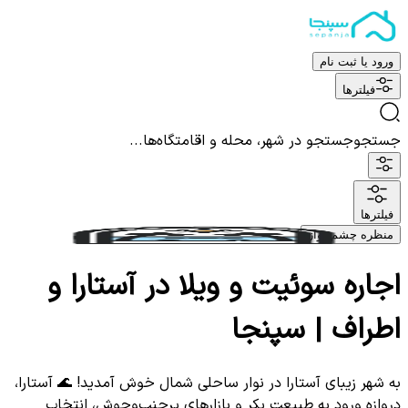
ورود یا ثبت نام
فیلترها
جستجو
جستجو در شهر، محله و اقامتگاه‌ها...
فیلترها
منظره چشم نواز
اجاره سوئیت و ویلا در آستارا و
اطراف | سپنجا
به شهر زیبای آستارا در نوار ساحلی شمال خوش آمدید! 🌊 آستارا،
دروازه ورود به طبیعت بکر و بازارهای پرجنب‌وجوش، انتخاب