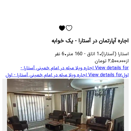
اجاره آپارتمان در آستارا - یک خوابه
استارا (آستارا)
•
1
اتاق
-
160
متر
•
6
نفر
از
۲٬۵۰۰٬۰۰۰
تومان
View details for
اجاره ویلا مبله در امام خمینی آستارا -
اول
View details for
اجاره ویلا مبله در امام خمینی آستارا - اول