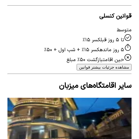
قوانین کنسلی
متوسط
تا ۵ روز قبل
کسر ۱۵٪
۵ روز مانده
کسر ۱۵٪ + شب اول + ۵۰٪
حین اقامت
بازگشت ۵۰٪ مبلغ
مشاهده جزئیات بیشتر قوانین
سایر اقامتگاه‌های میزبان
اجاره ویلا در گردنه حیران - همکف
1
اتاق خواب
2
نفر
۳٬۰۰۰٬۰۰۰
تومان
View details for
اجاره ویلا در گردنه حیران - همکف