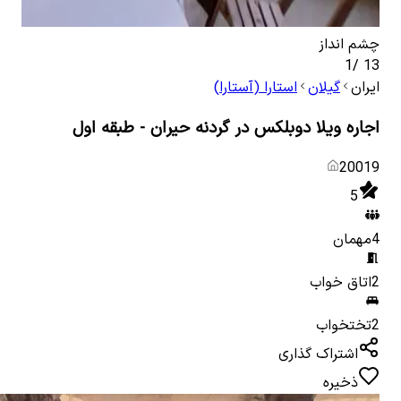
چشم انداز
سال
1
/
13
ایران
گیلان
استارا (آستارا)
اجاره ویلا دوبلکس در گردنه حیران - طبقه اول
20019
5
4
مهمان
2
اتاق خواب
2
تختخواب
اشتراک گذاری
ذخیره