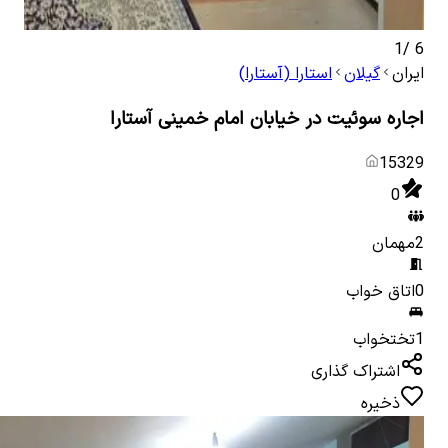
1
/
6
ایران
گیلان
استارا (آستارا)
اجاره سوئیت در خیابان امام خمینی آستارا
15329
0
2
مهمان
0
اتاق خواب
1
تختخواب
اشتراک گذاری
ذخیره