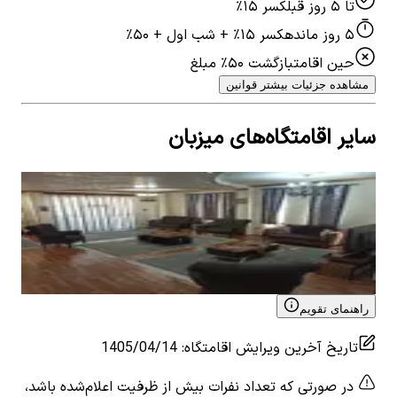
تا ۵ روز قبل
کسر ۱۵٪
۵ روز مانده
کسر ۱۵٪ + شب اول + ۵۰٪
حین اقامت
بازگشت ۵۰٪ مبلغ
مشاهده جزئیات بیشتر قوانین
سایر اقامتگاه‌های میزبان
اجاره ویلا مبله در امام خمینی آستارا - اول
اجار
2
اتاق خواب
8
نفر
1
ات
۴٬۰۰۰٬۰۰۰
تومان
٬۰۰۰
View details for
اجاره ویلا مبله در امام خمینی آستارا - اول
 for
راهنمای تقویم
تاریخ آخرین ویرایش اقامتگاه
:
1405/04/14
در صورتی که تعداد نفرات بیش از ظرفیت اعلام‌شده باشد،