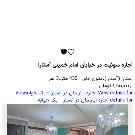
اجاره سوئیت در خیابان امام خمینی آستارا
استارا (آستارا)
•
بدون اتاق
-
430
متر
•
3
نفر
از
۱٬۶۰۰٬۰۰۰
تومان
View details for
اجاره آپارتمان در آستارا - یک خوابه
View
details for
اجاره آپارتمان در آستارا - یک خوابه