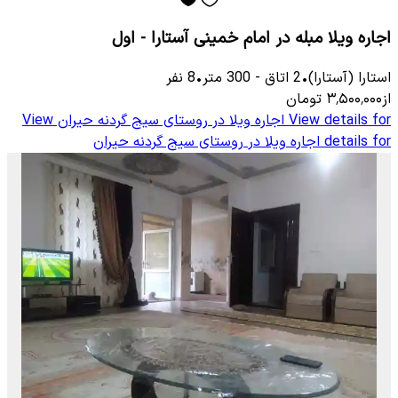
اجاره ویلا مبله در امام خمینی آستارا - اول
استارا (آستارا)
•
2
اتاق
-
300
متر
•
8
نفر
از
۳٬۵۰۰٬۰۰۰
تومان
View details for
اجاره ویلا در روستای سیج گردنه حیران
View
details for
اجاره ویلا در روستای سیج گردنه حیران