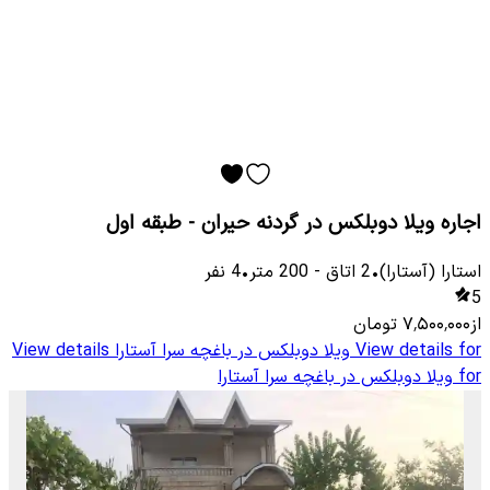
اجاره ویلا دوبلکس در گردنه حیران - طبقه اول
استارا (آستارا)
•
2
اتاق
-
200
متر
•
4
نفر
5
از
۷٬۵۰۰٬۰۰۰
تومان
View details for
ویلا دوبلکس در باغچه سرا آستارا
View details
for
ویلا دوبلکس در باغچه سرا آستارا