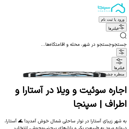
ورود یا ثبت نام
فیلترها
جستجو
جستجو در شهر، محله و اقامتگاه‌ها...
فیلترها
منظره چشم نواز
اجاره سوئیت و ویلا در آستارا و
اطراف | سپنجا
به شهر زیبای آستارا در نوار ساحلی شمال خوش آمدید! 🌊 آستارا،
دروازه ورود به طبیعت بکر و بازارهای پرجنب‌وجوش، انتخاب