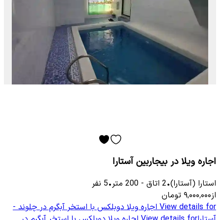
اجاره ویلا در بیجاربین آستارا
استارا (آستارا)
•
2
اتاق
-
200
متر
•
5
نفر
از
۹٬۰۰۰٬۰۰۰
تومان
View details for
اجاره ویلا دوبلکس با استخر آبگرم در چلوند -
آستارا
View details for
اجاره ویلا دوبلکس با استخر آبگرم در