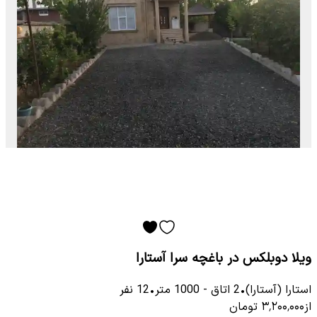
ویلا دوبلکس در باغچه سرا آستارا
استارا (آستارا)
•
2
اتاق
-
1000
متر
•
12
نفر
از
۳٬۲۰۰٬۰۰۰
تومان