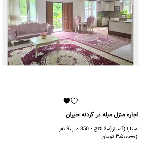
اجاره منزل مبله در گردنه حیران
استارا (آستارا)
•
2
اتاق
-
350
متر
•
8
نفر
از
۳٬۵۰۰٬۰۰۰
تومان