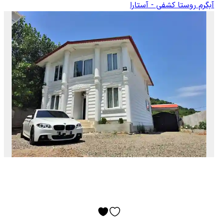
آبگرم روستا کشفی - آستارا