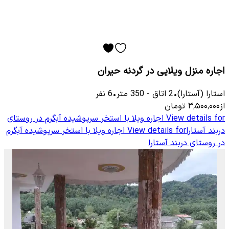
اجاره منزل ویلایی در گردنه حیران
استارا (آستارا)
•
2
اتاق
-
350
متر
•
6
نفر
از
۳٬۵۰۰٬۰۰۰
تومان
View details for
اجاره ویلا با استخر سرپوشیده آبگرم در روستای
دربند آستارا
View details for
اجاره ویلا با استخر سرپوشیده آبگرم
در روستای دربند آستارا