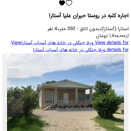
اجاره کلبه در روستا حیران علیا آستارا
استارا (آستارا)
•
بدون اتاق
-
350
متر
•
4
نفر
از
۱٬۷۰۰٬۰۰۰
تومان
View details for
ویلا جنگلی در خانه های آسیاب آستارا
View
details for
ویلا جنگلی در خانه های آسیاب آستارا