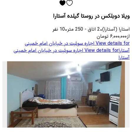
ویلا دوبلکس در روستا گیلده آستارا
استارا (آستارا)
•
2
اتاق
-
250
متر
•
10
نفر
از
۶٬۰۰۰٬۰۰۰
تومان
View details for
اجاره سوئیت در خیابان امام خمینی
آستارا
View details for
اجاره سوئیت در خیابان امام خمینی
آستارا