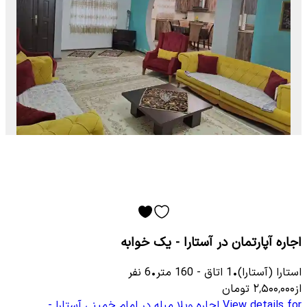
اجاره آپارتمان در آستارا - یک خوابه
استارا (آستارا)
•
1
اتاق
-
160
متر
•
6
نفر
از
۲٬۵۰۰٬۰۰۰
تومان
View details for
اجاره ویلا مبله در امام خمینی آستارا -