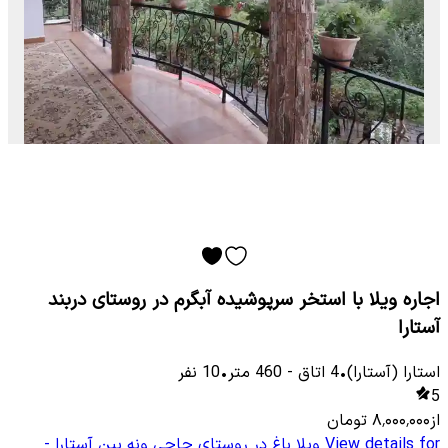
اجاره ویلا با استخر سرپوشیده آبگرم در روستای دربند
آستارا
استارا (آستارا)
•
4
اتاق
-
460
متر
•
10
نفر
5
از
۸٬۰۰۰٬۰۰۰
تومان
View details for
ویلا باغ در روستای حاجی ونه بین آستارا -