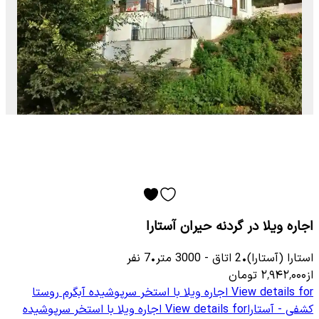
اجاره ویلا در گردنه حیران آستارا
استارا (آستارا)
•
2
اتاق
-
3000
متر
•
7
نفر
از
۲٬۹۴۲٬۰۰۰
تومان
View details for
اجاره ویلا با استخر سرپوشیده آبگرم روستا
کشفی - آستارا
View details for
اجاره ویلا با استخر سرپوشیده