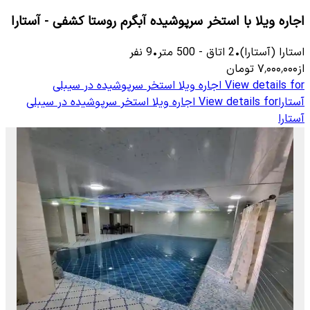
اجاره ویلا با استخر سرپوشیده آبگرم روستا کشفی - آستارا
استارا (آستارا)
•
2
اتاق
-
500
متر
•
9
نفر
از
۷٬۰۰۰٬۰۰۰
تومان
View details for
اجاره ویلا استخر سرپوشیده در سیبلی
آستارا
View details for
اجاره ویلا استخر سرپوشیده در سیبلی
آستارا