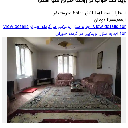
ویلا تک خواب در روستا حیران علیا آستارا
استارا (آستارا)
•
1
اتاق
-
550
متر
•
6
نفر
از
۲٬۰۰۰٬۰۰۰
تومان
View details for
اجاره منزل ویلایی در گردنه حیران
View details
for
اجاره منزل ویلایی در گردنه حیران