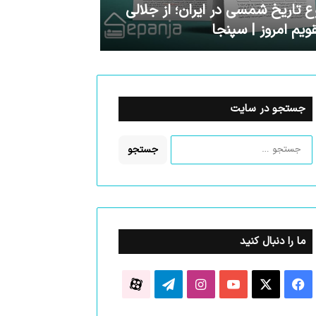
 تاریخ شمسی در ایران؛ از جلالی
قویم امروز | سپنجا
جستجو در سایت
جستجو
برای:
ما را دنبال کنید
فیسبوک
ایکس
یوتیوب
اینستاگرام
تلگرام
آپارات