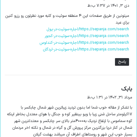
ف
دی ۳, ۱۴۰۱ در ۷:۳۷ ب٫ظ
ت
میتونین از طریق صفحات این ۴ منطقه سوئیت و کلبه مورد نظرتون رو رزرو کنین
:
برای عید
https://sepanja.com/search/اجاره-سوئیت-در-پول
https://sepanja.com/search/اجاره-سوئیت-در-کجور
https://sepanja.com/search/اجاره-سوئیت-در-کندلوس
https://sepanja.com/search/اجاره-سوئیت-در-لردگان
شما می توانید از بین تمامی ویلاهای موجود در این شهر، یک ویلای
پاسخ
ساحلی، جنگی یا حتی سوئیت مبله پیدا کنید.
جنگل های فین
گ
بابک
ف
شما بسته به خواسته ی خود می توانید از بین این ویلاها اقدام به
مرداد ۳۱, ۱۴۰۲ در ۱:۳۱ ب٫ظ
ت
پیدا کردن اقامتگاه ایده آل خود کنید.
با تشکر از مقاله خوب شما اما بدون تردید زیباترین شهر شمال چابکسر با
:
۱۷کیلومتر ساحل شنی زیبا با ویو بینظیر کوه و جنگل با هوای معتدل بخاطر اینکه
قیمت اجاره اقامتگاه برای مسافران در چالوس از 100 هزارتومان تا 2
کوه سماموس با ارتفاع نزدیک به۴۰۰۰متر بالای سر چابکسر و معتدلترین شهر
میلیون تومان متغیر است!
شمال در کنار دریا بزرگترین مرکز پرورش گل و گیاه در شمال و نکته اخر مردمان
بسیار خوب این شهر و روستاهای اطراف آن میباشد بهشت گیلان