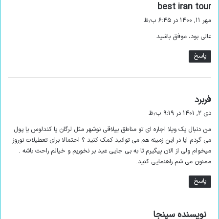
گ
best iran tour
فکری اندیشه اید؟
ف
مهر ۱۱, ۱۴۰۰ در ۶:۴۵ ب٫ظ
ت
اقامت در ویلا جنگلی در چالوس
عالی بود، موفق باشید
:
پاسخ
معمولا کسانی که در این زمینه افرادی را می شناسند، سعی می کنند
از قبل با تماس گرفتن با افراد آشنا در چالوس مکان خود را رزرو
کنند؟
گ
فربرد
شما می توانید با کمک سامانه های معتبر رزرو و اجاره سوئیت، ویلا
ف
دی ۲, ۱۴۰۱ در ۹:۱۹ ب٫ظ
ت
و اقامتگاه بوم گردی مانند سپنجا اقدام به
اجاره ویلا در چالوس
کنید.
من دنبال یک ویلا اجاره ای تو مناطق ییلاقی نوشهر مثل لرگان یا کندلوس یا پول
:
می گردم ایا در این زمینه هم می توانید کمک کنید ؟ احتمالا برای تعطیلات نوروز
برای این کار لازم نیست، کار سختی انجام دهید تنها کافی است که
میخوام ولی از الان پیگیرم تا به بی جایی عید بر نخوریم و خیالم راحت باشه .
به سایت این سامانه و صفحه اختصاصی شهر چالوس مراجعه کنید.
ممنون می شم راهنمایی کنید.
پاسخ
گ
نویسنده سپنجا