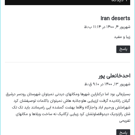
مسئله است که چطور باید این کار را انجام دهید؟
۹ دیدگاه
شما می توانید با کمک سامانه ی معتبر رزرو و اجاره سوئیت، ویلا و
گ
Iran deserts
اقامتگاه بوم گردی سپنجا، خیلی راحت و ارزان ویلای لاکچری، لوکس و
ف
شهریور ۴, ۱۴۰۰ در ۱۱:۱۴ ب٫ظ
حتی استخردار در رامسر اجاره کنید.حدود قیمت اجاره ی ویلا در این
ت
زیبا و مفید
سامانه از 120 هزارتومان تا 3 میلیون و 500 هزارتومان است!
:
پاسخ
اقامت در ویلا ساحلی در رامسر
گ
احدخانعلی پور
ف
شهریور ۱۳, ۱۴۰۰ در ۹:۱۰ ق٫ظ
ت
بسیارعالی بود اما درکناراین شهرها ومکانهای دیدنی نمیتوان شهرستان رودسر درشرق
:
گیلان رانادیده گرفت اززیبایی هاوجاذبه هاش نمیتوان باکلمات توصیفشان کرد
شهراملش ورحیم اباد واجارگاه واقعا بهشت گمشده ایی رامیمانند باید تک تک
شان راازنزدیک دیدوقضاوتشان کرد زیبایی ارگانیک نه ساخت ویلاها و مکانهای
تفریحی
پاسخ