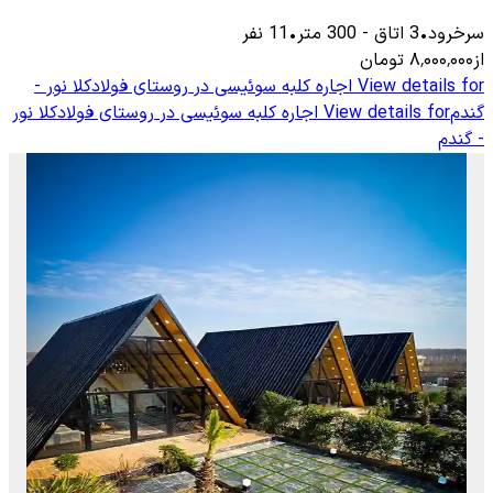
سرخرود
•
3
اتاق
-
300
متر
•
11
نفر
از
۸٬۰۰۰٬۰۰۰
تومان
View details for
اجاره کلبه سوئیسی در روستای فولادکلا نور -
گندم
View details for
اجاره کلبه سوئیسی در روستای فولادکلا نور
- گندم