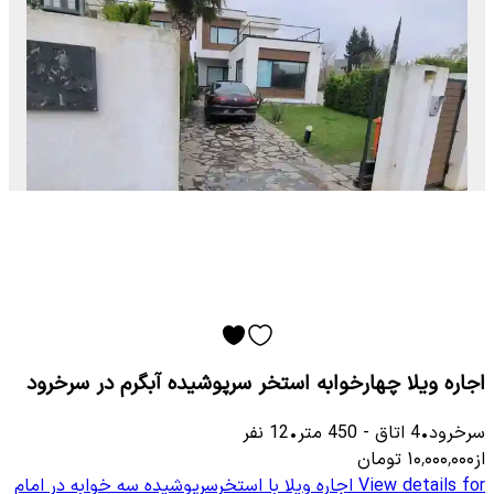
اجاره ویلا چهارخوابه استخر سرپوشیده آبگرم در سرخرود
سرخرود
•
4
اتاق
-
450
متر
•
12
نفر
از
۱۰٬۰۰۰٬۰۰۰
تومان
View details for
اجاره ویلا با استخرسرپوشیده سه خوابه در امام