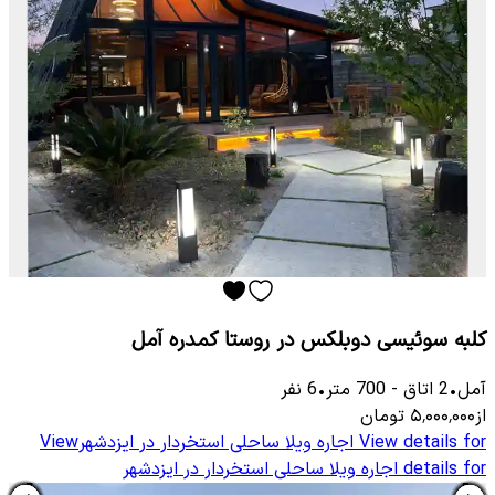
کلبه سوئیسی دوبلکس در روستا کمدره آمل
آمل
•
2
اتاق
-
700
متر
•
6
نفر
از
۵٬۰۰۰٬۰۰۰
تومان
View details for
اجاره ویلا ساحلی استخردار در ایزدشهر
View
details for
اجاره ویلا ساحلی استخردار در ایزدشهر