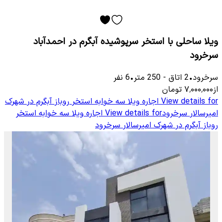
ویلا ساحلی با استخر سرپوشیده آبگرم در احمدآباد
سرخرود
سرخرود
•
2
اتاق
-
250
متر
•
6
نفر
از
۷٬۰۰۰٬۰۰۰
تومان
View details for
اجاره ویلا سه خوابه استخر روباز آبگرم در شهرک
امیرسالار سرخرود
View details for
اجاره ویلا سه خوابه استخر
روباز آبگرم در شهرک امیرسالار سرخرود