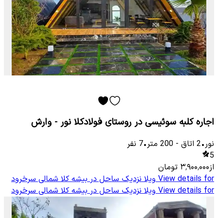
اجاره کلبه سوئیسی در روستای فولادکلا نور - وارش
نور
•
2
اتاق
-
200
متر
•
7
نفر
5
از
۳٬۹۰۰٬۰۰۰
تومان
View details for
ویلا نزدیک ساحل در بیشه کلا شمالی سرخرود
View details for
ویلا نزدیک ساحل در بیشه کلا شمالی سرخرود