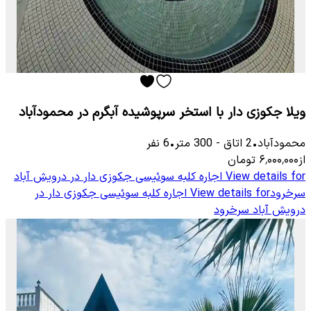
ویلا جکوزی دار با استخر سرپوشیده آبگرم در محمودآباد
محمودآباد
•
2
اتاق
-
300
متر
•
6
نفر
از
۶٬۰۰۰٬۰۰۰
تومان
View details for
اجاره کلبه سوئیسی جکوزی دار در درویش آباد
سرخرود
View details for
اجاره کلبه سوئیسی جکوزی دار در
درویش آباد سرخرود