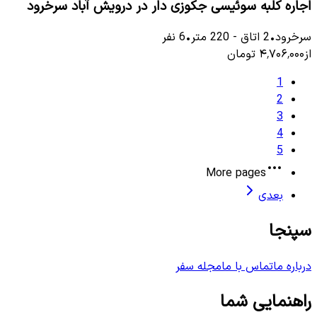
اجاره کلبه سوئیسی جکوزی دار در درویش آباد سرخرود
سرخرود
•
2
اتاق
-
220
متر
•
6
نفر
از
۴٬۷۰۶٬۰۰۰
تومان
1
2
3
4
5
More pages
بعدی
سپنجا
درباره ما
تماس با ما
مجله سفر
راهنمایی شما