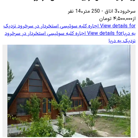
سرخرود
•
3
اتاق
-
250
متر
•
14
نفر
از
۴٬۵۰۰٬۰۰۰
تومان
View details for
اجاره کلبه سوئیسی استخردار در سرخرود نزدیک
به دریا
View details for
اجاره کلبه سوئیسی استخردار در سرخرود
نزدیک به دریا