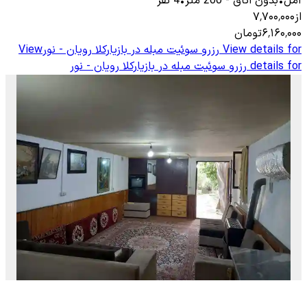
آمل
•
بدون اتاق
-
200
متر
•
4
نفر
از
۷٬۷۰۰٬۰۰۰
۶٬۱۶۰٬۰۰۰
تومان
View details for
رزرو سوئیت مبله در بازیارکلا رویان - نور
View
details for
رزرو سوئیت مبله در بازیارکلا رویان - نور