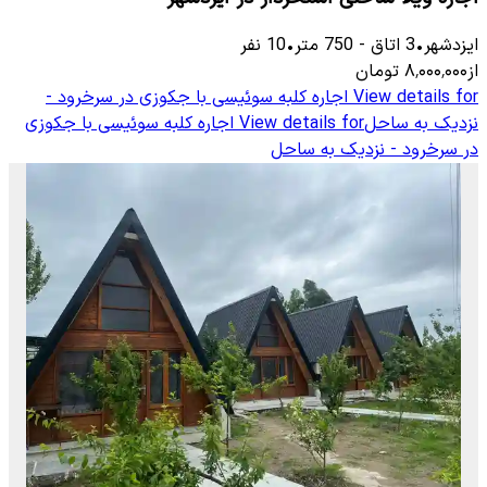
ایزدشهر
•
3
اتاق
-
750
متر
•
10
نفر
از
۸٬۰۰۰٬۰۰۰
تومان
View details for
اجاره کلبه سوئیسی با جکوزی در سرخرود -
نزدیک به ساحل
View details for
اجاره کلبه سوئیسی با جکوزی
در سرخرود - نزدیک به ساحل