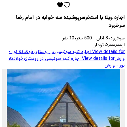
اجاره ویلا با استخرسرپوشیده سه خوابه در امام رضا
سرخرود
سرخرود
•
3
اتاق
-
500
متر
•
10
نفر
از
۵٬۰۰۰٬۰۰۰
تومان
View details for
اجاره کلبه سوئیسی در روستای فولادکلا نور -
وارش
View details for
اجاره کلبه سوئیسی در روستای فولادکلا
نور - وارش