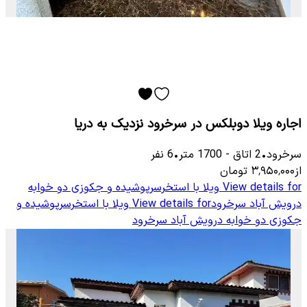
اجاره ویلا دوبلکس در سرخرود نزدیک به دریا
سرخرود
•
2
اتاق
-
1700
متر
•
6
نفر
از
۳٬۹۵۰٬۰۰۰
تومان
View details for
ویلا با استخرسرپوشیده و جکوزی دو خوابه
درویش آباد سرخرود
View details for
ویلا با استخرسرپوشیده و
جکوزی دو خوابه درویش آباد سرخرود