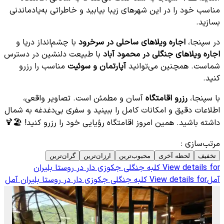
مناسب خود را در این شهرهای زیبا بیابید و خاطراتی به‌یادماندنی
بسازید.
در سپنجا،
اجاره ویلاهای ساحلی در سرخرود
با چشم‌انداز دریا و
اجاره ویلاهای جنگلی در محمود آباد
با طبیعت دلنشین در دسترس
شماست. همچنین می‌توانید
آپارتمان و سوئیت
مناسب را رزرو
کنید.
با سپنجا،
رزرو اقامتگاه
آسان و مطمئن است. تصاویر واقعی،
اطلاعات دقیق و امکانات کامل را ببینید و سفری بی‌دغدغه به شمال
داشته باشید. همین امروز اقامتگاه رؤیایی خود را رزرو کنید! 🏖️🍹
مرتب‌سازی
:
تخفیف
لحظه آخری
محبوب‌ترین
ارزان‌ترین
گران‌ترین
View details for
کلبه جنگلی جکوزی دار در روستا بلیران
آمل
View details for
کلبه جنگلی جکوزی دار در روستا بلیران آمل