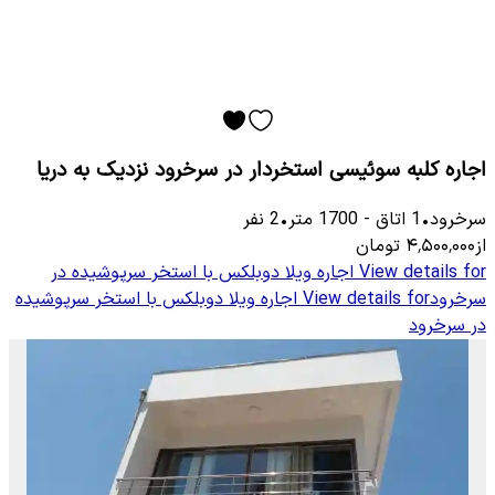
اجاره کلبه سوئیسی استخردار در سرخرود نزدیک به دریا
سرخرود
•
1
اتاق
-
1700
متر
•
2
نفر
از
۴٬۵۰۰٬۰۰۰
تومان
View details for
اجاره ویلا دوبلکس با استخر سرپوشیده در
سرخرود
View details for
اجاره ویلا دوبلکس با استخر سرپوشیده
در سرخرود