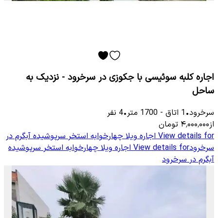
اجاره کلبه سوئیسی با جکوزی در سرخرود - نزدیک به
ساحل
سرخرود
•
1
اتاق
-
1700
متر
•
4
نفر
از
۴٬۰۰۰٬۰۰۰
تومان
View details for
اجاره ویلا چهارخوابه استخر سرپوشیده آبگرم در
سرخرود
View details for
اجاره ویلا چهارخوابه استخر سرپوشیده
آبگرم در سرخرود