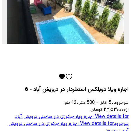
اجاره ویلا دوبلکس استخردار در درویش آباد - 6
سرخرود
•
5
اتاق
-
500
متر
•
12
نفر
از
۲۳٬۵۳۰٬۰۰۰
تومان
View details for
اجاره ویلا جکوزی دار ساحلی درویش آباد
سرخرود
View details for
اجاره ویلا جکوزی دار ساحلی درویش
آباد سرخرود