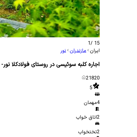
1
/
15
ایران
مازندران
نور
اجاره کلبه سوئیسی در روستای فولادکلا نور-
21820
5
4
مهمان
2
اتاق خواب
2
تختخواب