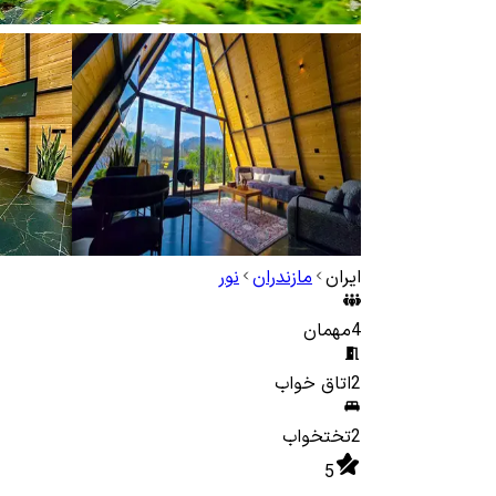
ایران
مازندران
نور
4
مهمان
2
اتاق خواب
2
تختخواب
5