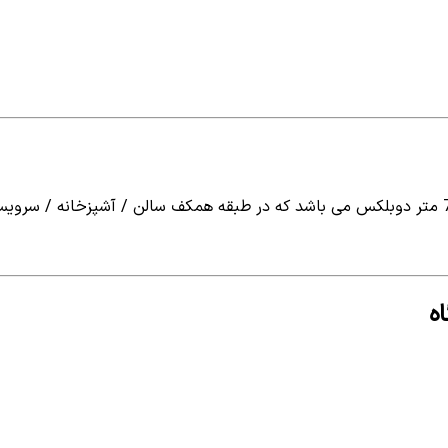
این اقامتگاه با مساحت کل 200 متر و متراژ بنا 75 متر دوبلکس می باشد که در طبقه همکف سال
ه