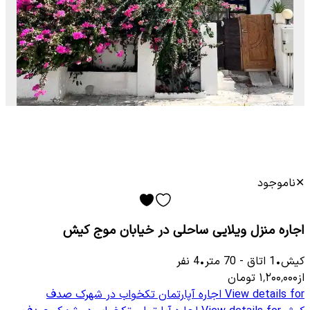
✕
ناموجود
اجاره منزل ویلایی ساحلی در خیابان موج کیش
کیش
•
1
اتاق
-
70
متر
•
4
نفر
از
۱٬۲۰۰٬۰۰۰
تومان
View details for
اجاره آپارتمان تکخواب در شهرک صدف