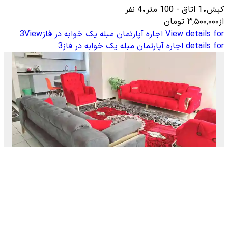
کیش
•
1
اتاق
-
100
متر
•
4
نفر
از
۳٬۵۰۰٬۰۰۰
تومان
View details for
اجاره آپارتمان مبله یک خوابه در فاز3
View
details for
اجاره آپارتمان مبله یک خوابه در فاز3