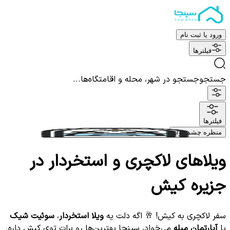
ورود یا ثبت نام
فیلترها
جستجو
جستجو در شهر، محله و اقامتگاه‌ها...
فیلترها
منظره چشم نواز
ویلاهای لاکچری و استخردار در
جزیره کیش
سفر لاکچری به کیش! 🥂 اگه دلت یه
ویلا استخردار
،
سوئیت شیک
یا
آپارتمان مبله
می‌خواد، سپنجا بهترین‌ها رو برات توی کیش داره.