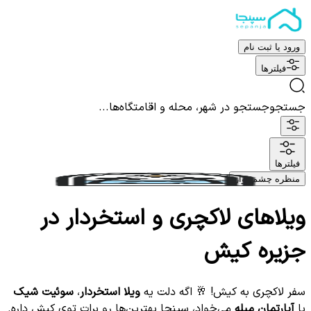
ورود یا ثبت نام
فیلترها
جستجو
جستجو در شهر، محله و اقامتگاه‌ها...
فیلترها
منظره چشم نواز
ویلاهای لاکچری و استخردار در
جزیره کیش
سفر لاکچری به کیش! 🥂 اگه دلت یه
ویلا استخردار
،
سوئیت شیک
یا
آپارتمان مبله
می‌خواد، سپنجا بهترین‌ها رو برات توی کیش داره.