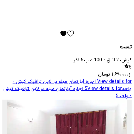
تست
کیش
•
2
اتاق
-
100
متر
•
6
نفر
5
از
۱٬۶۹۰٬۰۰۰
تومان
View details for
اجاره آپارتمان مبله در لاین ترافیک کیش -
واحد5
View details for
اجاره آپارتمان مبله در لاین ترافیک کیش
- واحد5