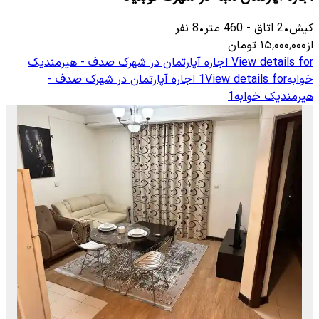
کیش
•
2
اتاق
-
460
متر
•
8
نفر
از
۱۵٬۰۰۰٬۰۰۰
تومان
View details for
اجاره آپارتمان در شهرک صدف - هیرمندیک
خوابه1
View details for
اجاره آپارتمان در شهرک صدف -
هیرمندیک خوابه1