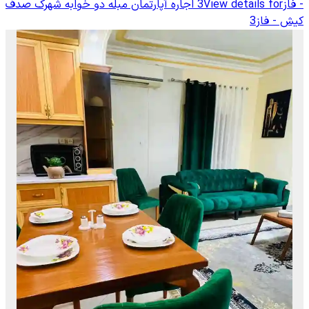
- فاز3
View details for
اجاره آپارتمان مبله دو خوابه شهرک صدف
کیش - فاز3