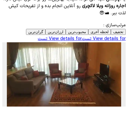
اجاره روزانه ویلا لاکچری
رو آنلاین انجام بده و از تفریحات کیش
لذت ببر. 🛥️😎
مرتب‌سازی
:
تخفیف
لحظه آخری
محبوب‌ترین
ارزان‌ترین
گران‌ترین
View details for
تست
View details for
تست