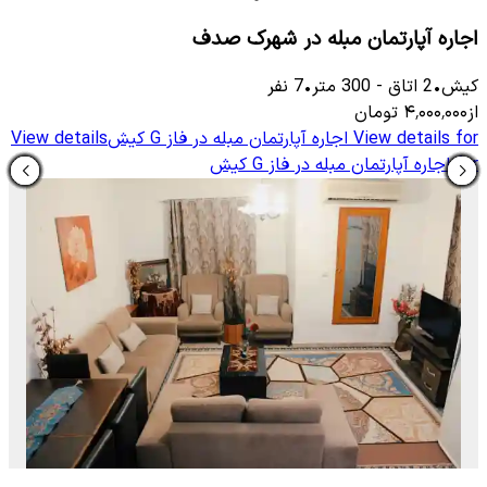
اجاره آپارتمان مبله در شهرک صدف
کیش
•
2
اتاق
-
300
متر
•
7
نفر
از
۴٬۰۰۰٬۰۰۰
تومان
View details for
اجاره آپارتمان مبله در فاز G کیش
View details
for
اجاره آپارتمان مبله در فاز G کیش