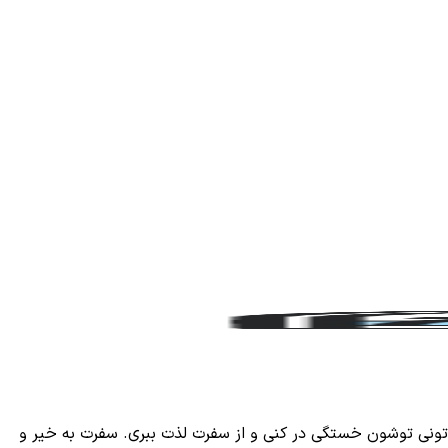
نی توشون خستگی در کنی و از سفرت لذت ببری. سفرت به خیر و