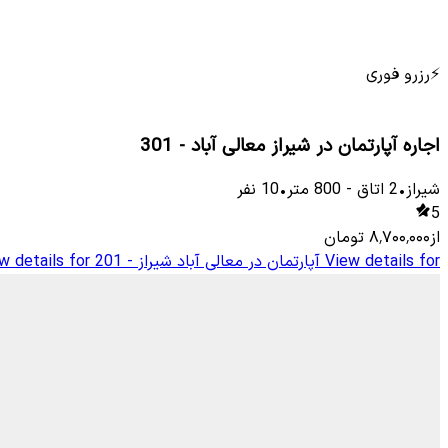
⚡
رزرو فوری
اجاره آپارتمان در شیراز معالی آباد - 301
شیراز
•
2
اتاق
-
800
متر
•
10
نفر
5
از
۸٬۷۰۰٬۰۰۰
تومان
View details for
آپارتمان در معالی آباد شیراز - 201
w details for