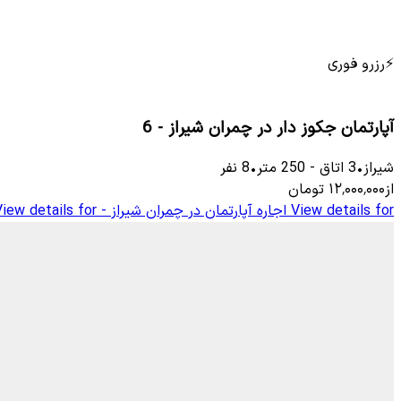
⚡
رزرو فوری
آپارتمان جکوز دار در چمران شیراز - 6
شیراز
•
3
اتاق
-
250
متر
•
8
نفر
از
۱۲٬۰۰۰٬۰۰۰
تومان
View details for
اجاره آپارتمان در چمران شیراز - 5
View details for