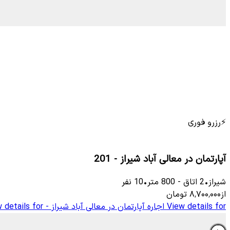
⚡
رزرو فوری
آپارتمان در معالی آباد شیراز - 201
شیراز
•
2
اتاق
-
800
متر
•
10
نفر
از
۸٬۷۰۰٬۰۰۰
تومان
View details for
اجاره آپارتمان در معالی آباد شیراز - 101
 details for