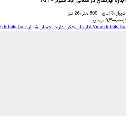
اجاره آپارتمان در معالی آباد شیراز - 101
شیراز
•
3
اتاق
-
800
متر
•
26
نفر
از
۹٬۴۰۰٬۰۰۰
تومان
View details for
آپارتمان جکوز دار در چمران شیراز - 6
 details for