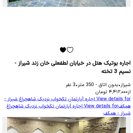
اجاره بوتیک هتل در خیابان لطفعلی خان زند شیراز -
نسیم 3 تخته
شیراز
•
بدون اتاق
-
350
متر
•
3
نفر
از
۴٬۴۱۲٬۰۰۰
تومان
View details for
اجاره آپارتمان تکخواب نزدیک شاهچراغ شیراز -
همکف
View details for
اجاره آپارتمان تکخواب نزدیک شاهچراغ
شیراز - همکف