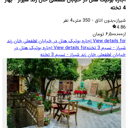
4 تخته
شیراز
•
بدون اتاق
-
350
متر
•
4
نفر
4.86
از
۶٬۵۰۰٬۰۰۰
تومان
View details for
اجاره بوتیک هتل در خیابان لطفعلی خان زند
شیراز - نسیم 3 تخته
View details for
اجاره بوتیک هتل در
خیابان لطفعلی خان زند شیراز - نسیم 3 تخته