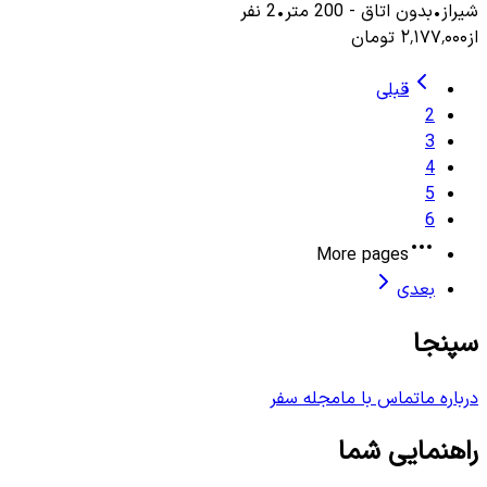
شیراز
•
بدون اتاق
-
200
متر
•
2
نفر
از
۲٬۱۷۷٬۰۰۰
تومان
قبلی
2
3
4
5
6
More pages
بعدی
سپنجا
درباره ما
تماس با ما
مجله سفر
راهنمایی شما