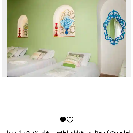
اجاره بوتیک هتل در خیابان لطفعلی خان زند شیراز - بهار