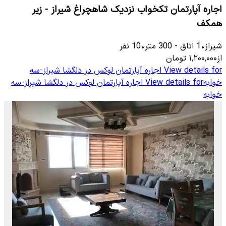
اجاره آپارتمان تکخواب نزدیک شاهچراغ شیراز - زیر
همکف
شیراز
•
1
اتاق
-
300
متر
•
10
نفر
از
۱٬۲۰۰٬۰۰۰
تومان
View details for
اجاره آپارتمان لوکس در دلگشا شیراز-سه
خوابه
View details for
اجاره آپارتمان لوکس در دلگشا شیراز-سه
خوابه