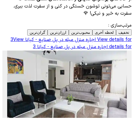
حسابی می‌تونی توشون خستگی در کنی و از سفرت لذت ببری.
سفرت به خیر و نیکی! 🌹
مرتب‌سازی
:
تخفیف
لحظه آخری
محبوب‌ترین
ارزان‌ترین
گران‌ترین
View details for
اجاره منزل مبله در پل صنایع - کیانا 3
View
details for
اجاره منزل مبله در پل صنایع - کیانا 3