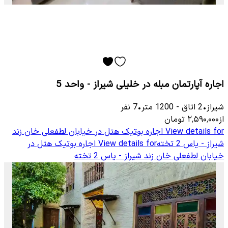
اجاره آپارتمان مبله در خلیلی شیراز - واحد 5
شیراز
•
2
اتاق
-
1200
متر
•
7
نفر
از
۲٬۵۹۰٬۰۰۰
تومان
View details for
اجاره بوتیک هتل در خیابان لطفعلی خان زند
شیراز - یاس 2 تخته
View details for
اجاره بوتیک هتل در
خیابان لطفعلی خان زند شیراز - یاس 2 تخته