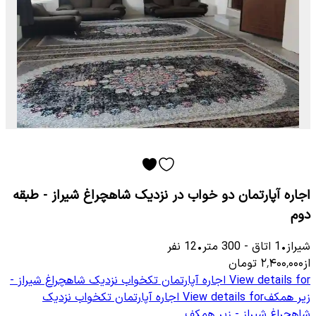
اجاره آپارتمان دو خواب در نزدیک شاهچراغ شیراز - طبقه
دوم
شیراز
•
1
اتاق
-
300
متر
•
12
نفر
از
۲٬۴۰۰٬۰۰۰
تومان
View details for
اجاره آپارتمان تکخواب نزدیک شاهچراغ شیراز -
زیر همکف
View details for
اجاره آپارتمان تکخواب نزدیک
شاهچراغ شیراز - زیر همکف