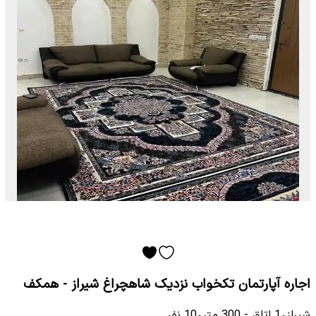
اجاره آپارتمان تکخواب نزدیک شاهچراغ شیراز - همکف
شیراز
•
1
اتاق
-
300
متر
•
10
نفر