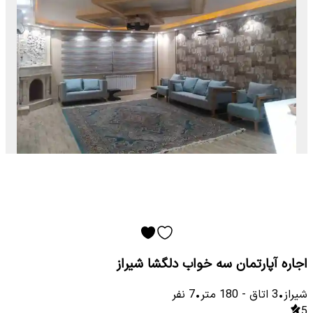
اجاره آپارتمان سه خواب دلگشا شیراز
شیراز
•
3
اتاق
-
180
متر
•
7
نفر
5