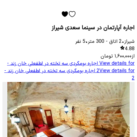
اجاره آپارتمان در سینما سعدی شیراز
شیراز
•
2
اتاق
-
300
متر
•
5
نفر
4.88
از
۱٬۶۰۰٬۰۰۰
تومان
View details for
اجاره بومگردی سه تخته در لطفعلی خان زند -
View details for
2
اجاره بومگردی سه تخته در لطفعلی خان زند -
2