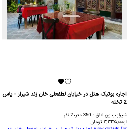
اجاره بوتیک هتل در خیابان لطفعلی خان زند شیراز - یاس
2 تخته
شیراز
•
بدون اتاق
-
350
متر
•
2
نفر
از
۳٬۳۳۵٬۰۰۰
تومان