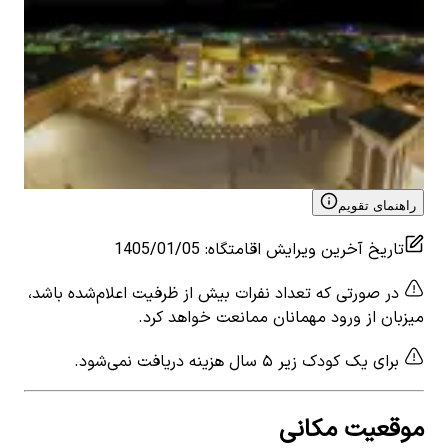
اجاره مجموعه بومگردی در خوروبیابانک اصفهان _
اجار
اتاق10
0
ات
٬۰۰۰
0
اتاق خواب
4
نفر
5
 for
۲٬۳۵۳٬۰۰۰
تومان
اتاق3
View details for
اجاره مجموعه بومگردی در خوروبیابانک
اصفهان _ اتاق10
راهنمای تقویم
تاریخ آخرین ویرایش اقامتگاه
:
1405/01/05
در صورتی که تعداد نفرات بیش از ظرفیت اعلام‌شده باشد،
میزبان از ورود مهمانان ممانعت خواهد کرد.
برای یک کودک زیر ۵ سال هزینه دریافت نمی‌شود.
موقعیت مکانی