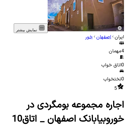
نمایش بیشتر
ایران
اصفهان
خور
4
مهمان
0
اتاق خواب
0
تختخواب
5
اجاره مجموعه بومگردی در
خوروبیابانک اصفهان _ اتاق10