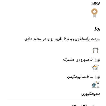
598
برنز
سرعت پاسخگویی و نرخ تایید رزرو در سطح عادی
نوع اقامت
ورودی مشترک
نوع ساختمان
بومگردی
محیط
کویری