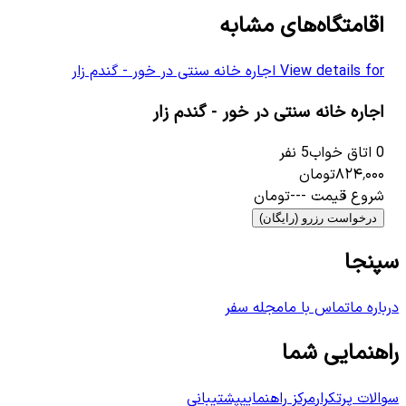
اقامتگاه‌های مشابه
View details for
اجاره خانه سنتی در خور - گندم زار
 for
اجاره خانه سنتی در خور - گندم زار
اجار
0
اتاق خواب
5
نفر
0
ات
۸۲۴٬۰۰۰
تومان
٬۰۰۰
شروع قیمت
---
تومان
درخواست رزرو (رایگان)
سپنجا
درباره ما
تماس با ما
مجله سفر
راهنمایی شما
سوالات پرتکرار
مرکز راهنمایی
پشتیبانی