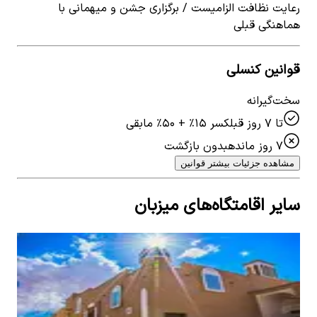
رعایت نظافت الزامیست / برگزاری جشن و میهمانی با
هماهنگی قبلی
قوانین کنسلی
سخت‌گیرانه
تا ۷ روز قبل
کسر ۱۵٪ + ۵۰٪ مابقی
۷ روز مانده
بدون بازگشت
مشاهده جزئیات بیشتر قوانین
سایر اقامتگاه‌های میزبان
اجاره اتاق بوم گردی در کردآباد طبس - اتاق3
اجار
0
اتاق خواب
4
نفر
3.75
0
ات
۲٬۳۵۳٬۰۰۰
تومان
٬۰۰۰