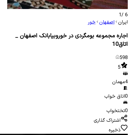
1
/
6
ایران
اصفهان
خور
اجاره مجموعه بومگردی در خوروبیابانک اصفهان _
اتاق10
598
5
4
مهمان
0
اتاق خواب
0
تختخواب
اشتراک گذاری
ذخیره