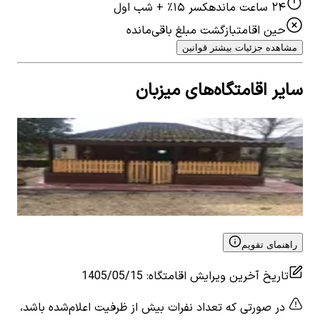
۲۴ ساعت مانده
کسر ۱۵٪ + شب اول
حین اقامت
بازگشت مبلغ باقی‌مانده
مشاهده جزئیات بیشتر قوانین
سایر اقامتگاه‌های میزبان
اجاره کلبه چوبی در خطبه سرا تالش
اجا
0
اتاق خواب
5
نفر
0
ات
۱٬۳۵۲٬۰۰۰
تومان
٬۰۰۰
View details for
اجاره کلبه چوبی در خطبه سرا تالش
 for
تال
راهنمای تقویم
تاریخ آخرین ویرایش اقامتگاه
:
1405/05/15
در صورتی که تعداد نفرات بیش از ظرفیت اعلام‌شده باشد،