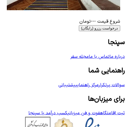
0
اتاق خواب
7
نفر
0
ات
۱٬۸۷۰٬۰۰۰
تومان
٬۰۰۰
شروع قیمت
---
تومان
درخواست رزرو (رایگان)
سپنجا
درباره ما
تماس با ما
مجله سفر
راهنمایی شما
سوالات پرتکرار
مرکز راهنمایی
پشتیبانی
برای میزبان‌ها
ثبت اقامتگاه
فوت و فن میزبانی
کسب درآمد با سپنجا