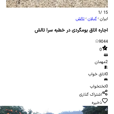
1
/
15
ایران
گیلان
تالش
اجاره اتاق بومگردی در خطبه سرا تالش
9044
0
2
مهمان
0
اتاق خواب
0
تختخواب
اشتراک گذاری
ذخیره