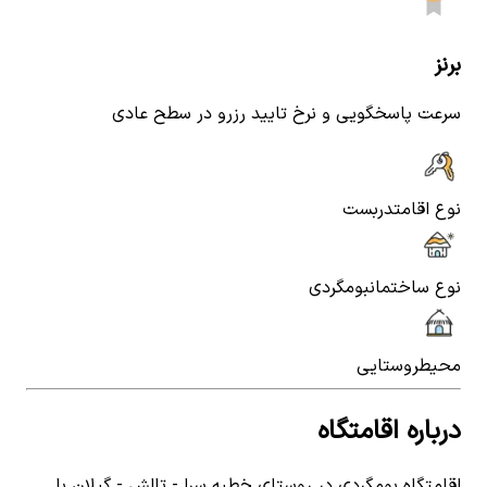
برنز
سرعت پاسخگویی و نرخ تایید رزرو در سطح عادی
نوع اقامت
دربست
نوع ساختمان
بومگردی
محیط
روستایی
درباره اقامتگاه
اقامتگاه بومگردی در روستای خطبه سرا - تالش - گیلان با