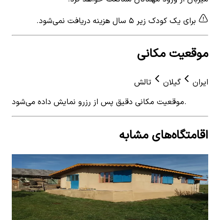
برای یک کودک زیر ۵ سال هزینه دریافت نمی‌شود.
موقعیت مکانی
ایران
گیلان
تالش
موقعیت مکانی دقیق پس از رزرو نمایش داده می‌شود.
اقامتگاه‌های مشابه
View details for
ویلا در ییلاقات سوباتان تالش
 for
ویلا در ییلاقات سوباتان تالش
ویل
1
اتاق خواب
8
نفر
1
ات
۳٬۳۸۰٬۰۰۰
تومان
٬۰۰۰