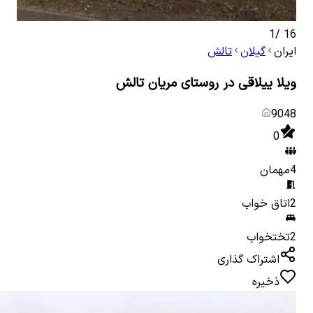
1
/
16
ایران
گیلان
تالش
ویلا ییلاقی در روستای مریان تالش
9048
0
4
مهمان
2
اتاق خواب
2
تختخواب
اشتراک گذاری
ذخیره