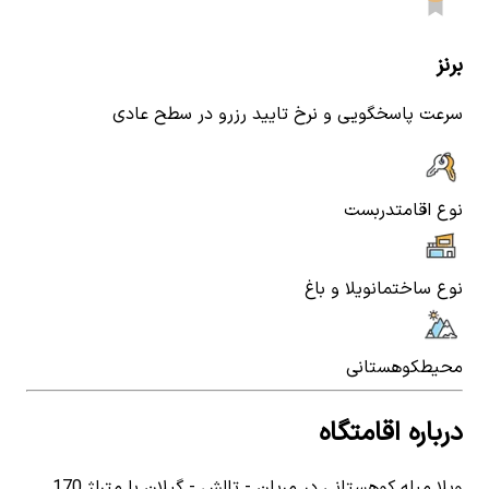
برنز
سرعت پاسخگویی و نرخ تایید رزرو در سطح عادی
نوع اقامت
دربست
نوع ساختمان
ویلا و باغ
محیط
کوهستانی
درباره اقامتگاه
ویلا مبله کوهستانی در مریان - تالش - گیلان با متراژ 170