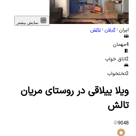
نمایش بیشتر
ایران
گیلان
تالش
4
مهمان
2
اتاق خواب
2
تختخواب
ویلا ییلاقی در روستای مریان
تالش
9048