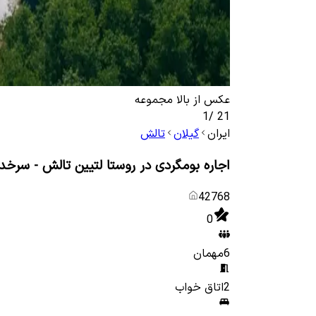
عکس از بالا مجموعه
1
/
21
ایران
گیلان
تالش
اجاره بومگردی در روستا لتیین تالش - سرخدا
42768
0
6
مهمان
2
اتاق خواب