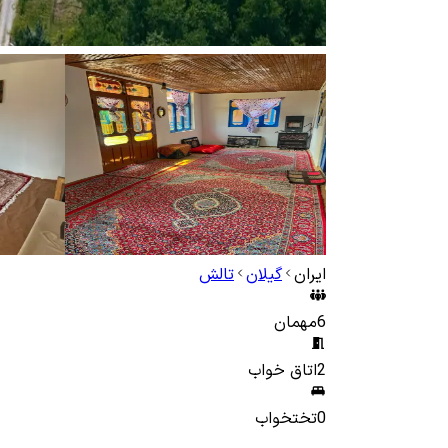
ایران
گیلان
تالش
6
مهمان
2
اتاق خواب
0
تختخواب