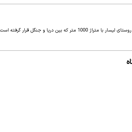
اقامتگاه بومگردی واقع در استان گیلان شهر تالش روستای لیسار با متراژ 000
ه