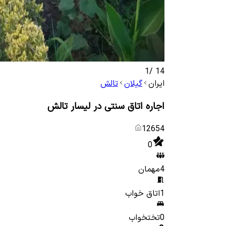
1
/
14
ایران
گیلان
تالش
اجاره اتاق سنتی در لیسار تالش
12654
0
4
مهمان
1
اتاق خواب
0
تختخواب