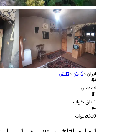
ایران
گیلان
تالش
4
مهمان
1
اتاق خواب
0
تختخواب