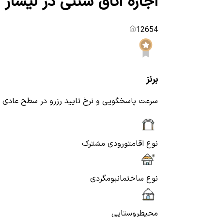
اجاره اتاق سنتی در لیسار
12654
برنز
سرعت پاسخگویی و نرخ تایید رزرو در سطح عادی
نوع اقامت
ورودی مشترک
نوع ساختمان
بومگردی
محیط
روستایی