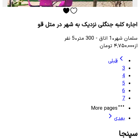
اجاره کلبه جنگلی نزدیک به شهر در متل قو
سلمان شهر
•
1
اتاق
-
300
متر
•
5
نفر
از
۴٬۷۵۰٬۰۰۰
تومان
قبلی
3
4
5
6
7
More pages
بعدی
سپنجا