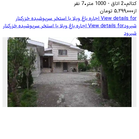
کتالم
•
2
اتاق
-
1000
متر
•
7
نفر
از
۵٬۲۹۹٬۰۰۰
تومان
View details for
اجاره باغ ویلا با استخر سرپوشیده خزرکنار
شیرود
View details for
اجاره باغ ویلا با استخر سرپوشیده خزرکنار
شیرود