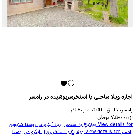
اجاره ویلا ساحلی با استخرسرپوشیده در رامسر
رامسر
•
2
اتاق
-
7000
متر
•
8
نفر
از
۷٬۵۰۰٬۰۰۰
تومان
View details for
ویلاباغ با استخر روباز آبگرم در روستا کلایه‌بن
رامسر
View details for
ویلاباغ با استخر روباز آبگرم در روستا