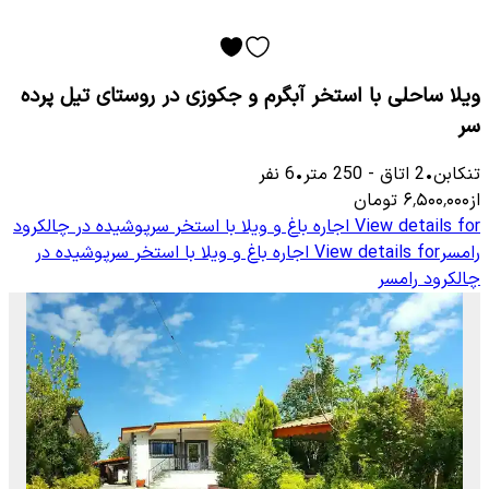
ویلا ساحلی با استخر آبگرم و جکوزی در روستای تیل پرده
سر
تنکابن
•
2
اتاق
-
250
متر
•
6
نفر
از
۶٬۵۰۰٬۰۰۰
تومان
View details for
اجاره باغ و ویلا با استخر سرپوشیده در چالکرود
رامسر
View details for
اجاره باغ و ویلا با استخر سرپوشیده در
چالکرود رامسر