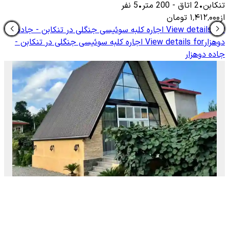
تنکابن
•
2
اتاق
-
200
متر
•
5
نفر
از
۱٬۴۱۲٬۰۰۰
تومان
View details for
اجاره کلبه سوئیسی جنگلی در تنکابن - جاده
دوهزار
View details for
اجاره کلبه سوئیسی جنگلی در تنکابن -
جاده دوهزار