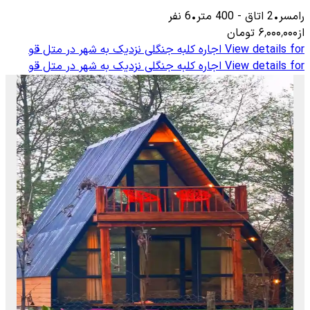
رامسر
•
2
اتاق
-
400
متر
•
6
نفر
از
۶٬۰۰۰٬۰۰۰
تومان
View details for
اجاره کلبه جنگلی نزدیک به شهر در متل قو
View details for
اجاره کلبه جنگلی نزدیک به شهر در متل قو