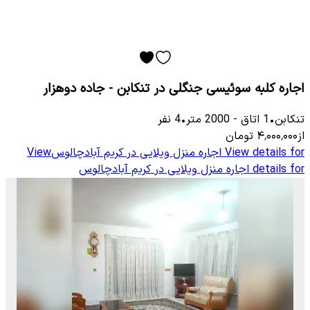
اجاره کلبه سوئیسی جنگلی در تنکابن - جاده دوهزار
تنکابن
•
1
اتاق
-
2000
متر
•
4
نفر
از
۴٬۰۰۰٬۰۰۰
تومان
View details for
اجاره منزل ویلایی در کریم آبادچالوس
View
details for
اجاره منزل ویلایی در کریم آبادچالوس