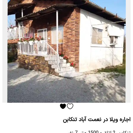
اجاره ویلا در نعمت آباد تنکابن
تنکابن
•
2
اتاق
-
1500
متر
•
7
نفر