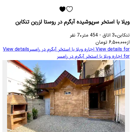
ویلا با استخر سرپوشیده آبگرم در روستا لزربن تنکابن
تنکابن
•
3
اتاق
-
454
متر
•
7
نفر
از
۶٬۵۰۰٬۰۰۰
تومان
View details for
اجاره ویلا با استخر آبگرم در رامسر
View details
for
اجاره ویلا با استخر آبگرم در رامسر