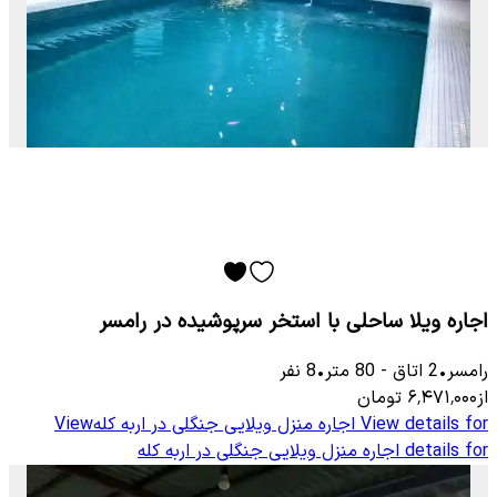
اجاره ویلا ساحلی با استخر سرپوشیده در رامسر
رامسر
•
2
اتاق
-
80
متر
•
8
نفر
از
۶٬۴۷۱٬۰۰۰
تومان
View details for
اجاره منزل ویلایی جنگلی در اربه کله
View
details for
اجاره منزل ویلایی جنگلی در اربه کله