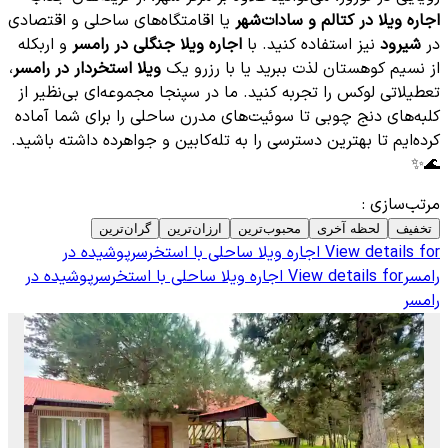
اجاره ویلا در کتالم و سادات‌شهر
یا اقامتگاه‌های ساحلی و اقتصادی
در
شیرود
نیز استفاده کنید. با
اجاره ویلا جنگلی در رامسر
و اربکله
از نسیم کوهستان لذت ببرید یا با رزرو یک
ویلا استخردار در رامسر
،
تعطیلاتی لوکس را تجربه کنید. ما در سپنجا مجموعه‌ای بی‌نظیر از
کلبه‌های دنج چوبی تا سوئیت‌های مدرن ساحلی را برای شما آماده
کرده‌ایم تا بهترین دسترسی را به تله‌کابین و جواهرده داشته باشید.
🌊✨
مرتب‌سازی
:
تخفیف
لحظه آخری
محبوب‌ترین
ارزان‌ترین
گران‌ترین
View details for
اجاره ویلا ساحلی با استخرسرپوشیده در
رامسر
View details for
اجاره ویلا ساحلی با استخرسرپوشیده در
رامسر