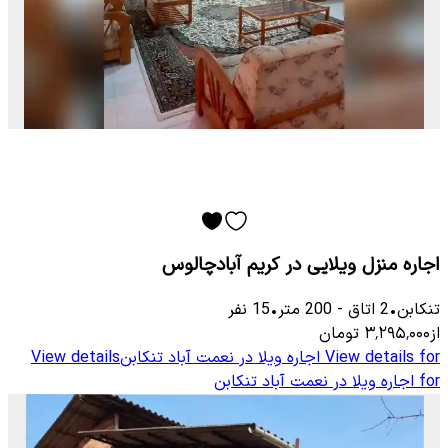
اجاره منزل ویلایی در کریم آبادچالوس
تنکابن
•
2
اتاق
-
200
متر
•
15
نفر
از
۳٬۲۹۵٬۰۰۰
تومان
View details for
اجاره ویلا در نعمت آباد تنکابن
View details
for
اجاره ویلا در نعمت آباد تنکابن