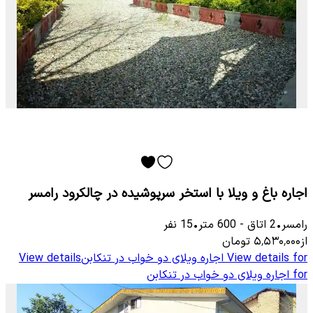
اجاره باغ و ویلا با استخر سرپوشیده در چالکرود رامسر
رامسر
•
2
اتاق
-
600
متر
•
15
نفر
از
۵٬۵۳۰٬۰۰۰
تومان
View details for
اجاره ویلای دو خواب در تنکابن
View details
for
اجاره ویلای دو خواب در تنکابن