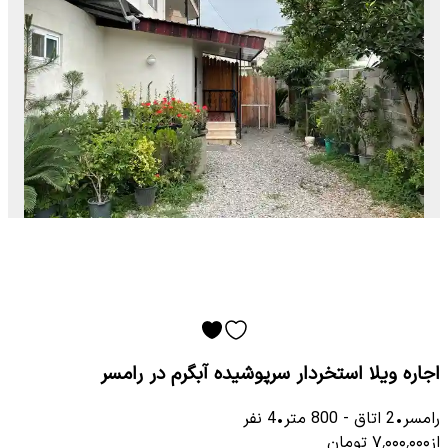
اجاره ویلا استخردار سرپوشیده آبگرم در رامسر
رامسر
•
2
اتاق
-
800
متر
•
4
نفر
از
۷٬۰۰۰٬۰۰۰
تومان