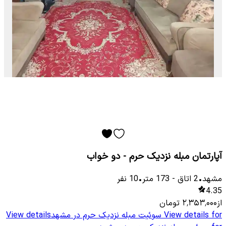
آپارتمان مبله نزدیک حرم - دو خواب
مشهد
•
2
اتاق
-
173
متر
•
10
نفر
4.35
از
۲٬۳۵۳٬۰۰۰
تومان
View details for
سوئیت مبله نزدیک حرم در مشهد
View details