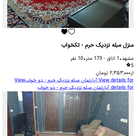
منزل مبله نزدیک حرم - تکخواب
مشهد
•
1
اتاق
-
173
متر
•
10
نفر
5
از
۲٬۳۵۳٬۰۰۰
تومان
View details for
آپارتمان مبله نزدیک حرم - دو خواب
View
details for
آپارتمان مبله نزدیک حرم - دو خواب