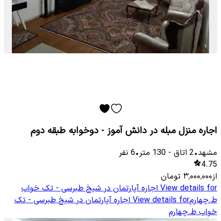
اجاره منزل مبله در دانش آموز - دوخوابه طبقه دوم
مشهد
•
2
اتاق
-
130
متر
•
6
نفر
4.75
از
۳٬۰۰۰٬۰۰۰
تومان
View details for
اجاره آپارتمان در شیخ طبرسی - تک خواب
ط.چهارم
View details for
اجاره آپارتمان در شیخ طبرسی - تک
خواب ط.چهارم