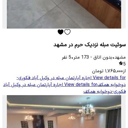
سوئیت مبله نزدیک حرم در مشهد
مشهد
•
بدون اتاق
-
173
متر
•
5
نفر
5
از
۱٬۷۶۵٬۰۰۰
تومان
View details for
اجاره آپارتمان مبله در وکیل آباد فکوری-
دوخوابه همکف
View details for
اجاره آپارتمان مبله در وکیل آباد
فکوری-دوخوابه همکف