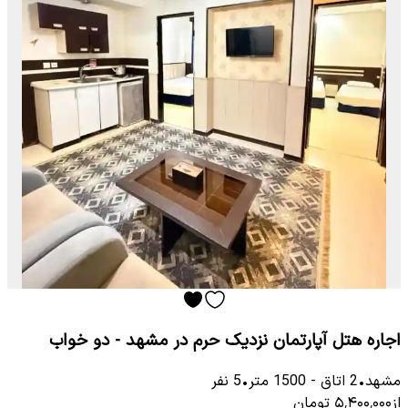
اجاره هتل آپارتمان نزدیک حرم در مشهد - دو خواب
مشهد
•
2
اتاق
-
1500
متر
•
5
نفر
از
۵٬۴۰۰٬۰۰۰
تومان