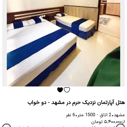
هتل آپارتمان نزدیک حرم در مشهد - دو خواب
مشهد
•
2
اتاق
-
1500
متر
•
6
نفر
از
۵٬۴۰۰٬۰۰۰
تومان