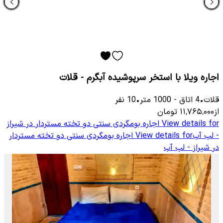
اجاره ویلا با استخر سرپوشیده آبگرم - قلات
قلات
•
4
اتاق
-
1000
متر
•
10
نفر
از
۱۱٬۷۶۵٬۰۰۰
تومان
View details for
اجاره بومگردی سنتی دو تخته مستردار در شیراز
- لب آب
View details for
اجاره بومگردی سنتی دو تخته مستردار
در شیراز - لب آب