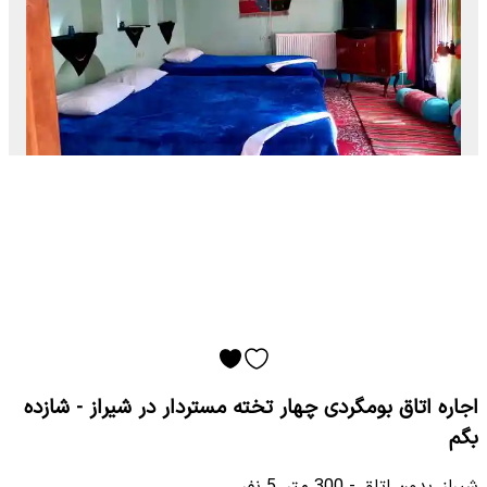
اجاره اتاق بومگردی چهار تخته مستردار در شیراز - شازده
بگم
شیراز
•
بدون اتاق
-
300
متر
•
5
نفر