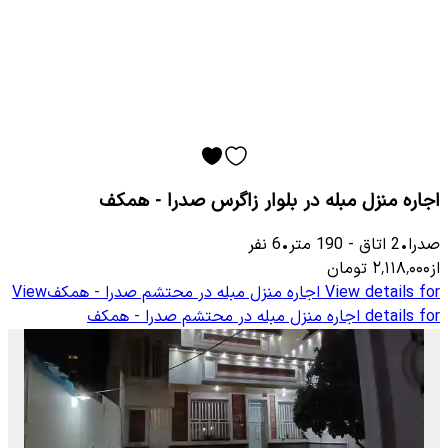
اجاره منزل مبله در بلوار زاگرس صدرا - همکف
صدرا
•
2
اتاق
-
190
متر
•
6
نفر
از
۲٬۱۱۸٬۰۰۰
تومان
View details for
اجاره منزل مبله در محتشم صدرا - همکف
View
details for
اجاره منزل مبله در محتشم صدرا - همکف