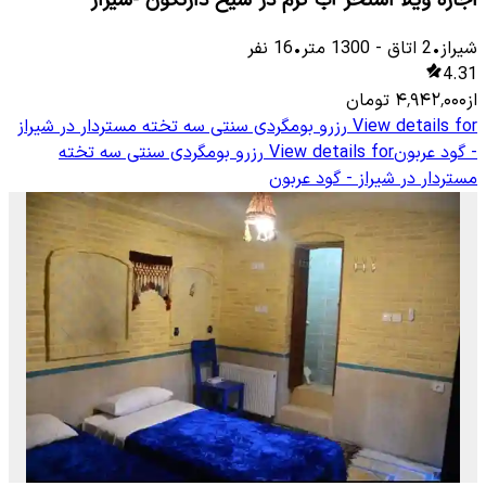
شیراز
•
2
اتاق
-
1300
متر
•
16
نفر
4.31
از
۴٬۹۴۲٬۰۰۰
تومان
View details for
رزرو بومگردی سنتی سه تخته مستردار در شیراز
- گود عربون
View details for
رزرو بومگردی سنتی سه تخته
مستردار در شیراز - گود عربون