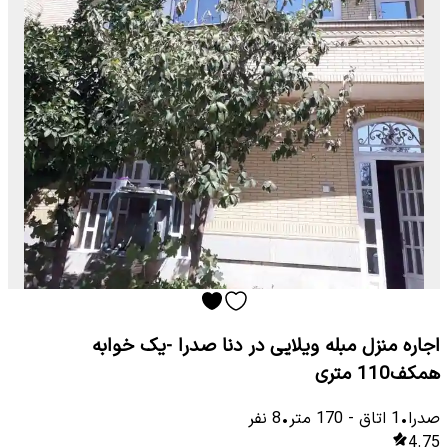
اجاره منزل مبله ویلایی در دنا صدرا -یک خوابه
همکف110 متری
صدرا
•
1
اتاق
-
170
متر
•
8
نفر
4.75