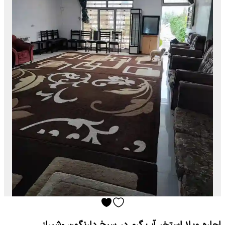
اجاره ویلا استخر آب گرم در سیخ دارنگون -شیراز