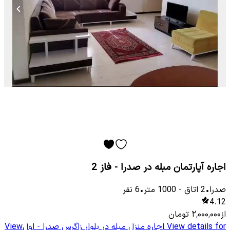
اجاره آپارتمان مبله در صدرا - فاز 2
صدرا
•
2
اتاق
-
1000
متر
•
6
نفر
4.12
از
۲٬۰۰۰٬۰۰۰
تومان
View details for
اجاره منزل مبله در بلوار زاگرس صدرا - اول
View