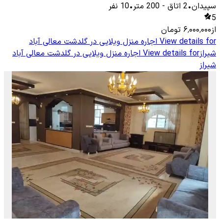
سپیدان
•
2
اتاق
-
200
متر
•
10
نفر
5
از
۶٬۰۰۰٬۰۰۰
تومان
View details for
اجاره منزل ویلایی در گلدشت معالی آباد
شیراز
View details for
اجاره منزل ویلایی در گلدشت معالی آباد
شیراز