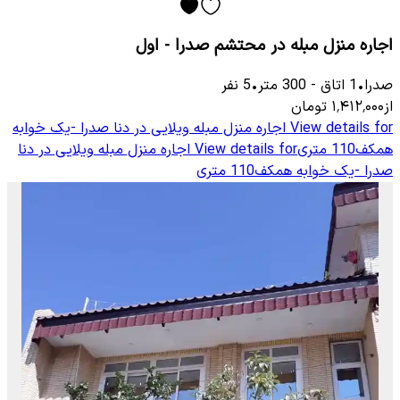
اجاره منزل مبله در محتشم صدرا - اول
صدرا
•
1
اتاق
-
300
متر
•
5
نفر
از
۱٬۴۱۲٬۰۰۰
تومان
View details for
اجاره منزل مبله ویلایی در دنا صدرا -یک خوابه
همکف110 متری
View details for
اجاره منزل مبله ویلایی در دنا
صدرا -یک خوابه همکف110 متری