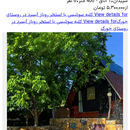
سپیدان
•
1
اتاق
-
400
متر
•
6
نفر
از
۵٬۳۰۰٬۰۰۰
تومان
View details for
کلبه سوئیسی با استخر روباز آبسرد در روستای
جورگ
View details for
کلبه سوئیسی با استخر روباز آبسرد در
روستای جورگ