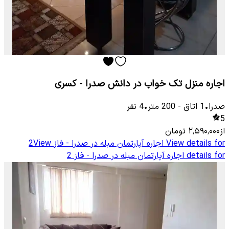
اجاره منزل تک خواب در دانش صدرا - کسری
صدرا
•
1
اتاق
-
200
متر
•
4
نفر
5
از
۲٬۵۹۰٬۰۰۰
تومان
View details for
اجاره آپارتمان مبله در صدرا - فاز 2
View
details for
اجاره آپارتمان مبله در صدرا - فاز 2