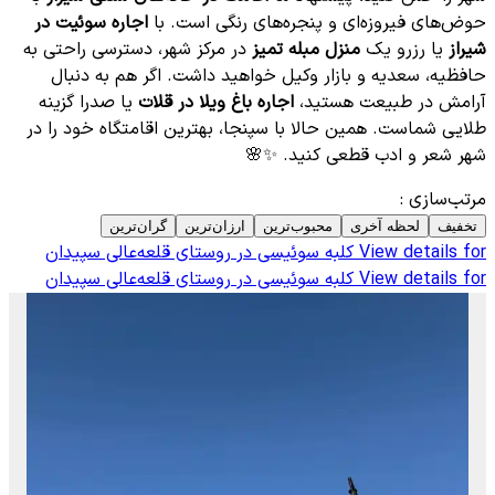
حوض‌های فیروزه‌ای و پنجره‌های رنگی است. با
اجاره سوئیت در
شیراز
یا رزرو یک
منزل مبله تمیز
در مرکز شهر، دسترسی راحتی به
حافظیه، سعدیه و بازار وکیل خواهید داشت. اگر هم به دنبال
آرامش در طبیعت هستید،
اجاره باغ ویلا در قلات
یا صدرا گزینه
طلایی شماست. همین حالا با سپنجا، بهترین اقامتگاه خود را در
شهر شعر و ادب قطعی کنید. ✨🌸
مرتب‌سازی
:
تخفیف
لحظه آخری
محبوب‌ترین
ارزان‌ترین
گران‌ترین
View details for
کلبه سوئیسی در روستای قلعه‌عالی سپیدان
View details for
کلبه سوئیسی در روستای قلعه‌عالی سپیدان