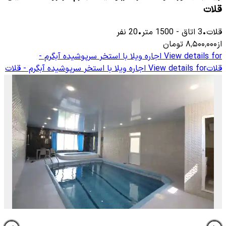
قلات
قلات
•
3
اتاق
-
1500
متر
•
20
نفر
از
۸٬۵۰۰٬۰۰۰
تومان
View details for
اجاره ویلا با استخر سرپوشیده آبگرم -
قلات
View details for
اجاره ویلا با استخر سرپوشیده آبگرم - قلات