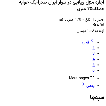
اجاره منزل ویلایی در بلوار ایران صدرا-یک خوابه
همکف70 متری
صدرا
•
1
اتاق
-
170
متر
•
5
نفر
4.96
از
۱٬۳۸۰٬۰۰۰
تومان
قبلی
2
3
4
5
6
More pages
بعدی
سپنجا