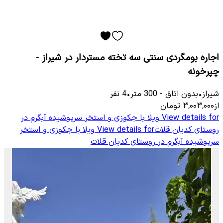
اجاره بومگردی سنتی سه تخته مستردار در شیراز -
چپرخونه
شیراز
•
بدون اتاق
-
300
متر
•
4
نفر
از
۳٬۰۰۳٬۰۰۰
تومان
View details for
ویلا با جکوزی و استخر سرپوشیده آبگرم در
روستای کدیان قلات
View details for
ویلا با جکوزی و استخر
سرپوشیده آبگرم در روستای کدیان قلات