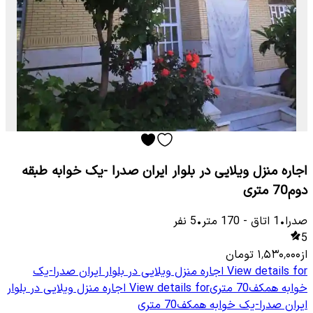
اجاره منزل ویلایی در بلوار ایران صدرا -یک خوابه طبقه
دوم70 متری
صدرا
•
1
اتاق
-
170
متر
•
5
نفر
5
از
۱٬۵۳۰٬۰۰۰
تومان
View details for
اجاره منزل ویلایی در بلوار ایران صدرا-یک
خوابه همکف70 متری
View details for
اجاره منزل ویلایی در بلوار
ایران صدرا-یک خوابه همکف70 متری