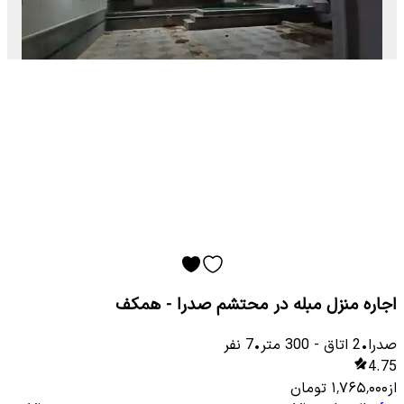
اجاره منزل مبله در محتشم صدرا - همکف
صدرا
•
2
اتاق
-
300
متر
•
7
نفر
4.75
از
۱٬۷۶۵٬۰۰۰
تومان