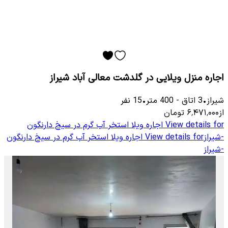
اجاره منزل ویلایی در گلدشت معالی آباد شیراز
شیراز
•
3
اتاق
-
400
متر
•
15
نفر
از
۶٬۴۷۱٬۰۰۰
تومان
View details for
اجاره ویلا استخر آب گرم در سیخ دارنگون
-شیراز
View details for
اجاره ویلا استخر آب گرم در سیخ دارنگون
-شیراز