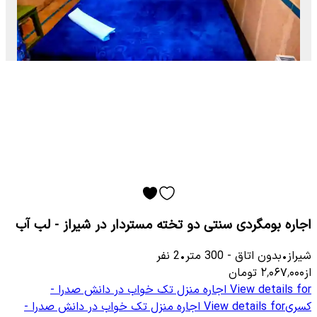
اجاره بومگردی سنتی دو تخته مستردار در شیراز - لب آب
شیراز
•
بدون اتاق
-
300
متر
•
2
نفر
از
۲٬۰۶۷٬۰۰۰
تومان
View details for
اجاره منزل تک خواب در دانش صدرا -
کسری
View details for
اجاره منزل تک خواب در دانش صدرا -