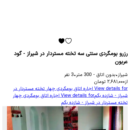
رزرو بومگردی سنتی سه تخته مستردار در شیراز - گود
عربون
شیراز
•
بدون اتاق
-
300
متر
•
3
نفر
از
۲٬۶۸۱٬۰۰۰
تومان
View details for
اجاره اتاق بومگردی چهار تخته مستردار در
شیراز - شازده بگم
View details for
اجاره اتاق بومگردی چهار
تخته مستردار در شیراز - شازده بگم