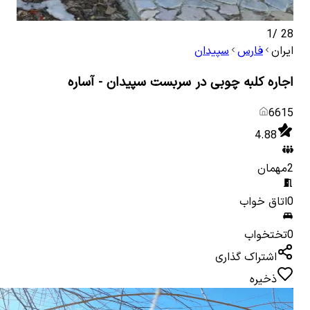
1
/
28
ایران
فارس
سپیدان
اجاره کلبه چوبی در سربست سپیدان - آساره
6615
4.88
2
مهمان
0
اتاق خواب
0
تختخواب
اشتراک گذاری
ذخیره