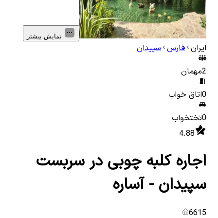
نمایش بیشتر
ایران
فارس
سپیدان
2
مهمان
0
اتاق خواب
0
تختخواب
4.88
اجاره کلبه چوبی در سربست
سپیدان - آساره
6615