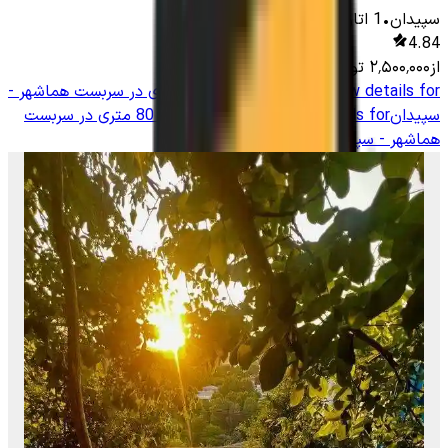
سپیدان
•
1
اتاق
-
1500
متر
•
15
نفر
4.84
از
۲٬۵۰۰٬۰۰۰
تومان
View details for
باغ ویلا دو خوابه 80 متری در سربست هماشهر -
سپیدان
View details for
باغ ویلا دو خوابه 80 متری در سربست
هماشهر - سپیدان