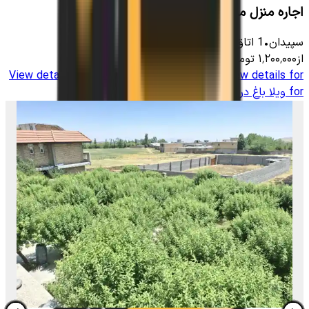
اجاره منزل مبله در اردکان سپیدان
سپیدان
•
1
اتاق
-
80
متر
•
4
نفر
از
۱٬۲۰۰٬۰۰۰
تومان
View details for
ویلا باغ در روستای برشنه سپیدان
View details
for
ویلا باغ در روستای برشنه سپیدان