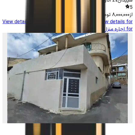
سپیدان
•
2
اتاق
-
1000
متر
•
15
نفر
5
از
۸٬۰۰۰٬۰۰۰
تومان
View details for
اجاره منزل مبله در اردکان سپیدان
View details
for
اجاره منزل مبله در اردکان سپیدان