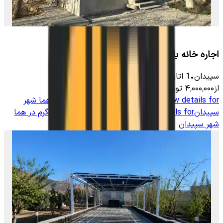
اجاره خانه باغ در سربست سپیدان - تکخواب
سپیدان
•
1
اتاق
-
5000
متر
•
12
نفر
از
۴٬۰۰۰٬۰۰۰
تومان
View details for
ویلا با استخر سرپوشیده آبگرم در هما شهر
سپیدان
View details for
ویلا با استخر سرپوشیده آبگرم در هما
شهر سپیدان