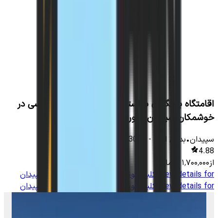
اقامتگاه بومگردی با استخر سرپوشیده آبگرم سانسی در
خوشمکان سپیدان - اوراز
سپیدان
•
بدون اتاق
-
13000
متر
•
5
نفر
4.88
از
۱٬۷۰۰٬۰۰۰
تومان
View details for
کلبه سوئیسی در روستای قلعه‌عالی سپیدان
View details for
کلبه سوئیسی در روستای قلعه‌عالی سپیدان