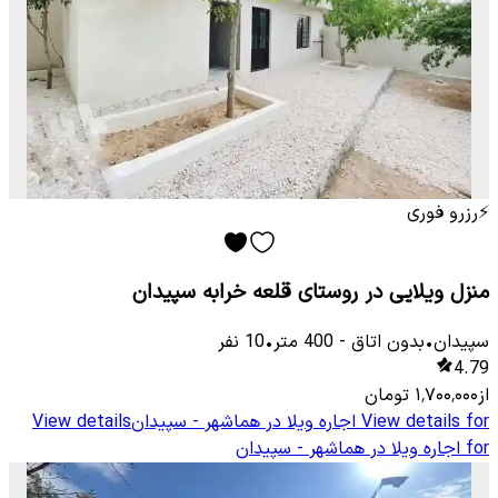
⚡
رزرو فوری
منزل ویلایی در روستای قلعه خرابه سپیدان
سپیدان
•
بدون اتاق
-
400
متر
•
10
نفر
4.79
از
۱٬۷۰۰٬۰۰۰
تومان
View details for
اجاره ویلا در هماشهر - سپیدان
View details
for
اجاره ویلا در هماشهر - سپیدان