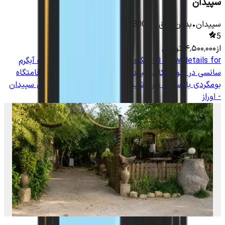
سپیدان
سپیدان
•
بدون اتاق
-
13000
متر
•
12
نفر
5
از
۴٬۵۰۰٬۰۰۰
تومان
View details for
اقامتگاه بومگردی با استخر سرپوشیده آبگرم
سانسی در خوشمکان سپیدان - اوراز
View details for
اقامتگاه
بومگردی با استخر سرپوشیده آبگرم سانسی در خوشمکان سپیدان
- اوراز