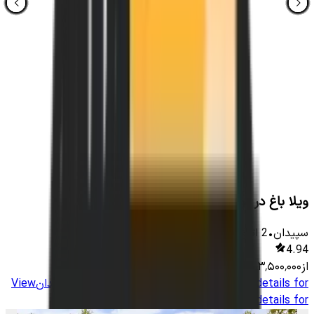
ویلا باغ در روستای برشنه سپیدان
سپیدان
•
2
اتاق
-
1000
متر
•
16
نفر
4.94
از
۳٬۵۰۰٬۰۰۰
تومان
View details for
کلبه چوبی در روستای خوشمکان سپیدان
View
details for
کلبه چوبی در روستای خوشمکان سپیدان