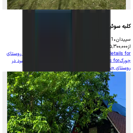
کلبه سوئیسی در روستای قلعه‌عالی سپیدان
سپیدان
•
1
اتاق
-
400
متر
•
6
نفر
از
۵٬۳۰۰٬۰۰۰
تومان
View details for
کلبه سوئیسی با استخر روباز آبسرد در روستای
جورگ
View details for
کلبه سوئیسی با استخر روباز آبسرد در
روستای جورگ