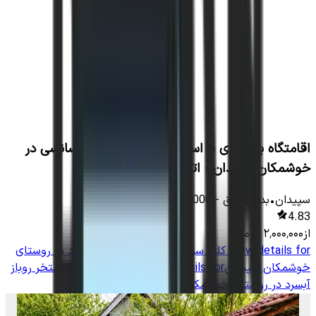
اقامتگاه بومگردی با استخر سرپوشیده آبگرم سانسی در
خوشمکان سپیدان - اتاق خشنکون
سپیدان
•
بدون اتاق
-
13000
متر
•
8
نفر
4.83
از
۲٬۰۰۰٬۰۰۰
تومان
View details for
کلبه سوئیسی با استخر روباز آبسرد در روستای
خوشمکان سپیدان
View details for
کلبه سوئیسی با استخر روباز
آبسرد در روستای خوشمکان سپیدان