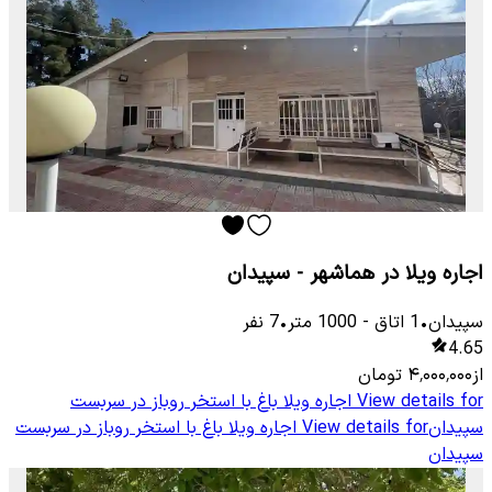
اجاره ویلا در هماشهر - سپیدان
سپیدان
•
1
اتاق
-
1000
متر
•
7
نفر
4.65
از
۴٬۰۰۰٬۰۰۰
تومان
View details for
اجاره ویلا باغ با استخر روباز در سربست
سپیدان
View details for
اجاره ویلا باغ با استخر روباز در سربست
سپیدان