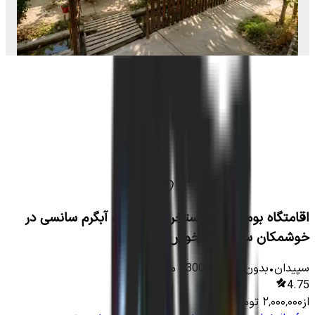
اقامتگاه بومگردی با استخر سرپوشیده آبگرم سانسی در
خوشمکان سپیدان - خوش نشین
سپیدان
•
بدون اتاق
-
13000
متر
•
9
نفر
4.75
از
۲٬۰۰۰٬۰۰۰
تومان