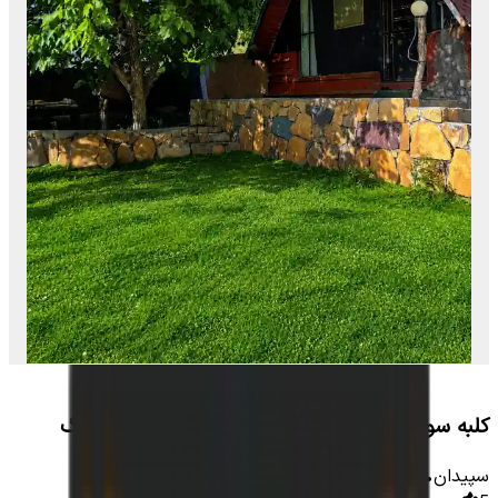
کلبه سوئیسی با استخر روباز آبسرد در روستای جورگ
سپیدان
•
1
اتاق
-
1600
متر
•
15
نفر