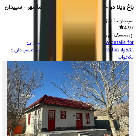
باغ ویلا دو خوابه 80 متری در سربست هماشهر - سپیدان
سپیدان
•
1
اتاق
-
1000
متر
•
10
نفر
4.97
از
۱٬۸۰۰٬۰۰۰
تومان
View details for
اجاره خانه باغ در سربست سپیدان -
تکخواب
View details for
اجاره خانه باغ در سربست سپیدان -
تکخواب