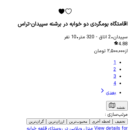
اقامتگاه بومگردی دو خوابه در برشنه سپیدان-تراس
سپیدان
•
2
اتاق
-
320
متر
•
10
نفر
4.88
از
۲٬۵۰۰٬۰۰۰
تومان
1
2
3
4
بعدی
نقشه
مرتب‌سازی
:
تخفیف
لحظه آخری
محبوب‌ترین
ارزان‌ترین
گران‌ترین
View details for
منزل ویلایی در روستای قلعه خرابه