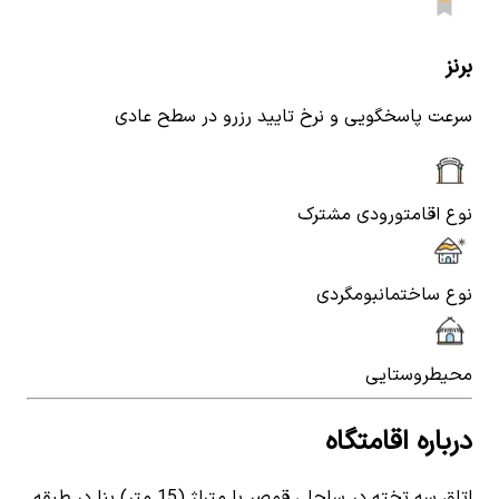
برنز
سرعت پاسخگویی و نرخ تایید رزرو در سطح عادی
نوع اقامت
ورودی مشترک
نوع ساختمان
بومگردی
محیط
روستایی
درباره اقامتگاه
اتاق سه تخته در ساحلی قمصر با متراژ (15 متر) بنا در طبقه