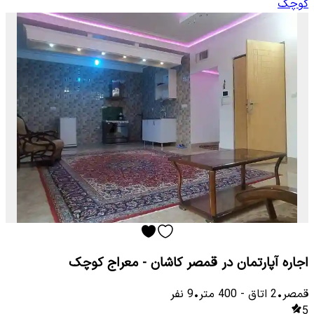
کوچک
اجاره آپارتمان در قمصر کاشان - معراج کوچک
قمصر
•
2
اتاق
-
400
متر
•
9
نفر
5