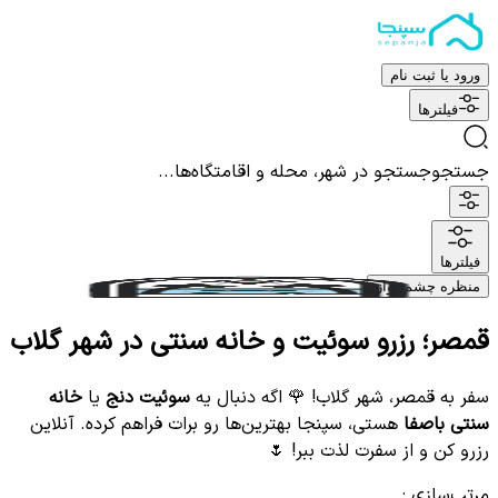
ورود یا ثبت نام
فیلترها
جستجو
جستجو در شهر، محله و اقامتگاه‌ها...
فیلترها
منظره چشم نواز
قمصر؛ رزرو سوئیت و خانه سنتی در شهر گلاب
سفر به قمصر، شهر گلاب! 🌹 اگه دنبال یه
سوئیت دنج
یا
خانه
سنتی باصفا
هستی، سپنجا بهترین‌ها رو برات فراهم کرده. آنلاین
رزرو کن و از سفرت لذت ببر! 🌷
مرتب‌سازی
: