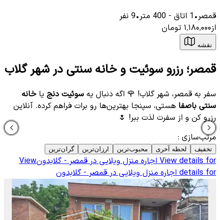
قمصر
•
1
اتاق
-
400
متر
•
9
نفر
از
۱٬۱۸۰٬۰۰۰
تومان
نقشه
قمصر؛ رزرو سوئیت و خانه سنتی در شهر گلاب
سفر به قمصر، شهر گلاب! 🌹 اگه دنبال یه
سوئیت دنج
یا
خانه
سنتی باصفا
هستی، سپنجا بهترین‌ها رو برات فراهم کرده. آنلاین
رزرو کن و از سفرت لذت ببر! 🌷
مرتب‌سازی
:
تخفیف
لحظه آخری
محبوب‌ترین
ارزان‌ترین
گران‌ترین
View details for
اجاره منزل ویلایی در قمصر - گلابدون
View
details for
اجاره منزل ویلایی در قمصر - گلابدون