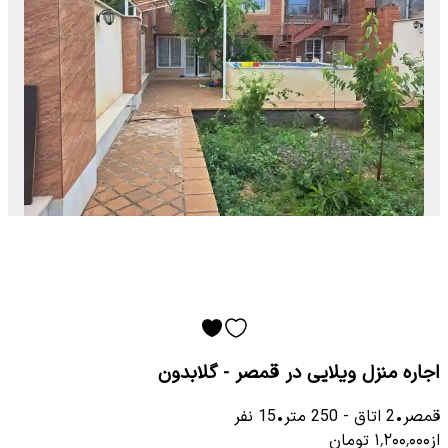
اجاره منزل ویلایی در قمصر - گلابدون
قمصر
•
2
اتاق
-
250
متر
•
15
نفر
از
۱٬۲۰۰٬۰۰۰
تومان