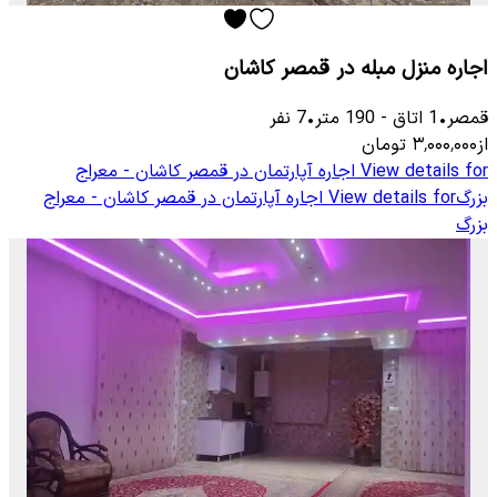
اجاره منزل مبله در قمصر کاشان
قمصر
•
1
اتاق
-
190
متر
•
7
نفر
از
۳٬۰۰۰٬۰۰۰
تومان
View details for
اجاره آپارتمان در قمصر کاشان - معراج
بزرگ
View details for
اجاره آپارتمان در قمصر کاشان - معراج
بزرگ