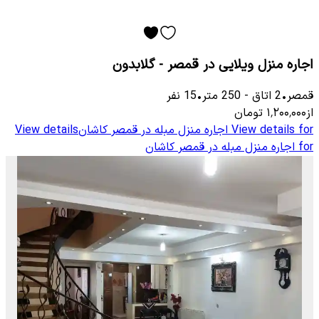
اجاره منزل ویلایی در قمصر - گلابدون
قمصر
•
2
اتاق
-
250
متر
•
15
نفر
از
۱٬۲۰۰٬۰۰۰
تومان
View details for
اجاره منزل مبله در قمصر کاشان
View details
for
اجاره منزل مبله در قمصر کاشان