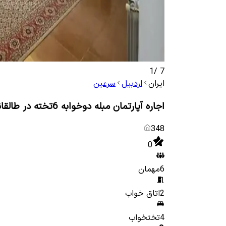
1
/
7
ایران
اردبیل
سرعین
اجاره آپارتمان مبله دوخوابه 6تخته در طالقانی سرعین
348
0
6
مهمان
2
اتاق خواب
4
تختخواب