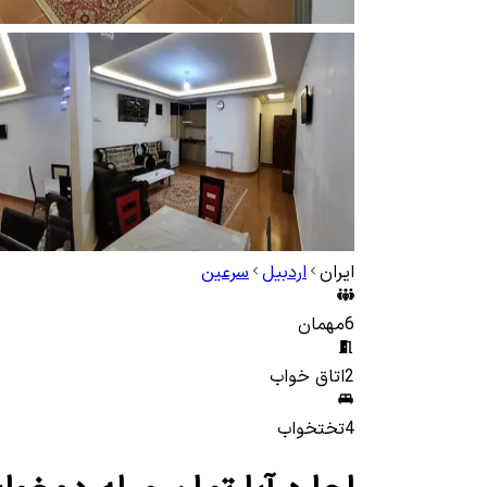
ایران
اردبیل
سرعین
6
مهمان
2
اتاق خواب
4
تختخواب