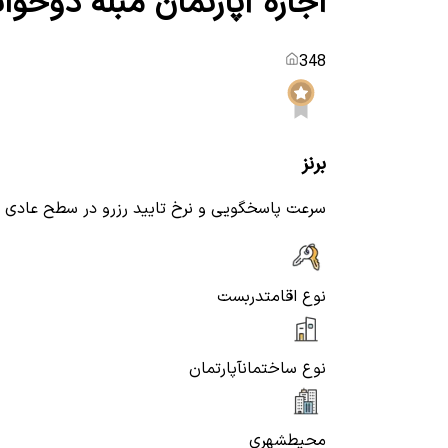
اجاره آپارتمان مبله دوخوابه 6تخته در طالقانی س
348
برنز
سرعت پاسخگویی و نرخ تایید رزرو در سطح عادی
نوع اقامت
دربست
نوع ساختمان
آپارتمان
محیط
شهری