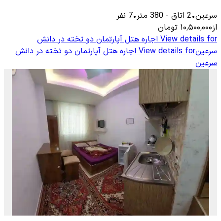
سرعین
•
2
اتاق
-
380
متر
•
7
نفر
از
۱۰٬۵۰۰٬۰۰۰
تومان
View details for
اجاره هتل آپارتمان دو تخته در دانش
سرعین
View details for
اجاره هتل آپارتمان دو تخته در دانش
سرعین