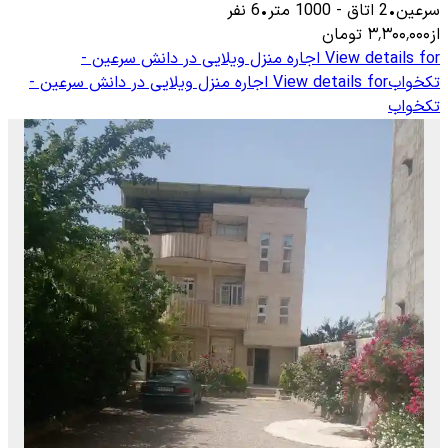
سرعین
•
2
اتاق
-
1000
متر
•
6
نفر
از
۳٬۳۰۰٬۰۰۰
تومان
View details for
اجاره منزل ویلایی در دانش سرعین -
تکخواب
View details for
اجاره منزل ویلایی در دانش سرعین -
تکخواب