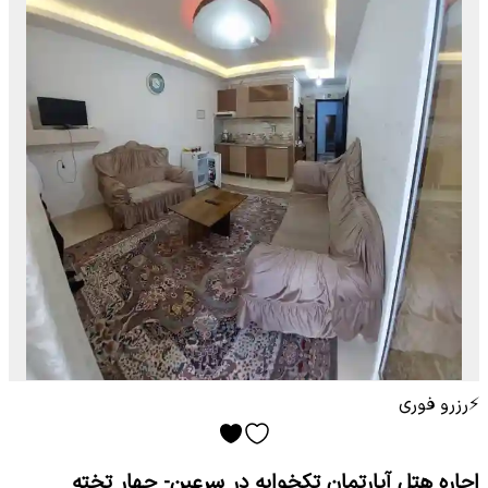
⚡
رزرو فوری
اجاره هتل آپارتمان تکخوابه در سرعین- چهار تخته