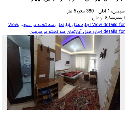
سرعین
•
1
اتاق
-
380
متر
•
5
نفر
از
۶٬۸۰۰٬۰۰۰
تومان
View details for
اجاره هتل آپارتمان سه تخته در سرعین
View
details for
اجاره هتل آپارتمان سه تخته در سرعین