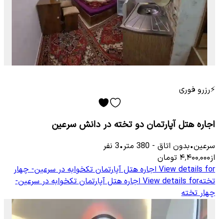
⚡
رزرو فوری
اجاره هتل آپارتمان دو تخته در دانش سرعین
سرعین
•
بدون اتاق
-
380
متر
•
3
نفر
از
۴٬۴۰۰٬۰۰۰
تومان
View details for
اجاره هتل آپارتمان تکخوابه در سرعین- چهار
تخته
View details for
اجاره هتل آپارتمان تکخوابه در سرعین-
چهار تخته