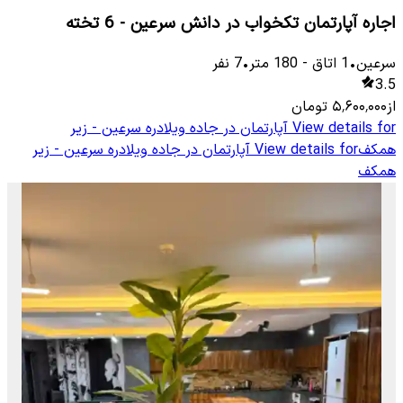
اجاره آپارتمان تکخواب در دانش سرعین - 6 تخته
سرعین
•
1
اتاق
-
180
متر
•
7
نفر
3.5
از
۵٬۶۰۰٬۰۰۰
تومان
View details for
آپارتمان در جاده ویلادره سرعین - زیر
همکف
View details for
آپارتمان در جاده ویلادره سرعین - زیر
همکف