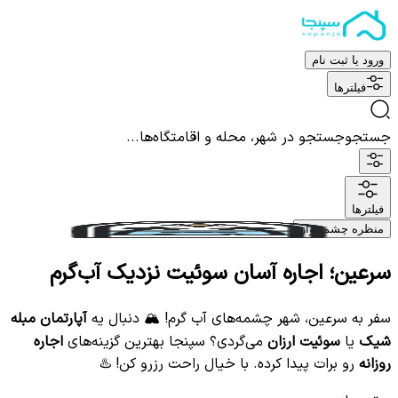
ورود یا ثبت نام
فیلترها
جستجو
جستجو در شهر، محله و اقامتگاه‌ها...
فیلترها
منظره چشم نواز
سرعین؛ اجاره آسان سوئیت نزدیک آب‌گرم
سفر به سرعین، شهر چشمه‌های آب گرم! 🏔️ دنبال یه
آپارتمان مبله
شیک
یا
سوئیت ارزان
می‌گردی؟ سپنجا بهترین گزینه‌های
اجاره
روزانه
رو برات پیدا کرده. با خیال راحت رزرو کن! ♨️