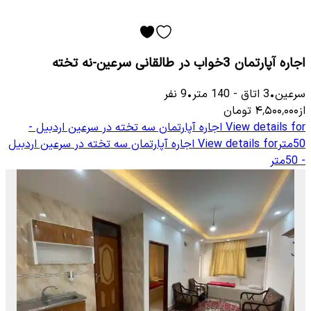
اجاره آپارتمان 3خواب در طالقانی سرعین-نه تخته
سرعین
•
3
اتاق
-
140
متر
•
9
نفر
از
۴٬۵۰۰٬۰۰۰
تومان
View details for
اجاره آپارتمان سه تخته در سرعین اردبیل -
50متر
View details for
اجاره آپارتمان سه تخته در سرعین اردبیل
- 50متر