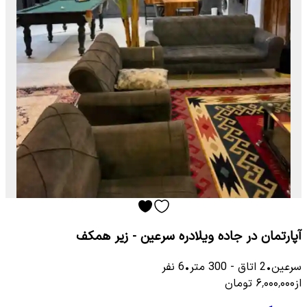
آپارتمان در جاده ویلادره سرعین - زیر همکف
سرعین
•
2
اتاق
-
300
متر
•
6
نفر
از
۶٬۰۰۰٬۰۰۰
تومان