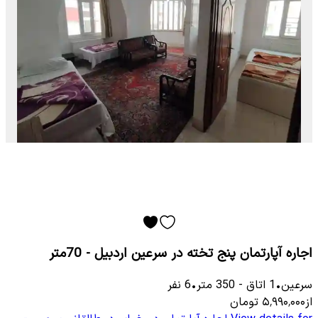
اجاره آپارتمان پنج تخته در سرعین اردبیل - 70متر
سرعین
•
1
اتاق
-
350
متر
•
6
نفر
از
۵٬۹۹۰٬۰۰۰
تومان