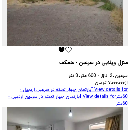
منزل ویلایی در سرعین - همکف
سرعین
•
2
اتاق
-
600
متر
•
8
نفر
از
۷٬۰۰۰٬۰۰۰
تومان
View details for
آپارتمان چهار تخته در سرعین اردبیل -
60متر
View details for
آپارتمان چهار تخته در سرعین اردبیل -
60متر