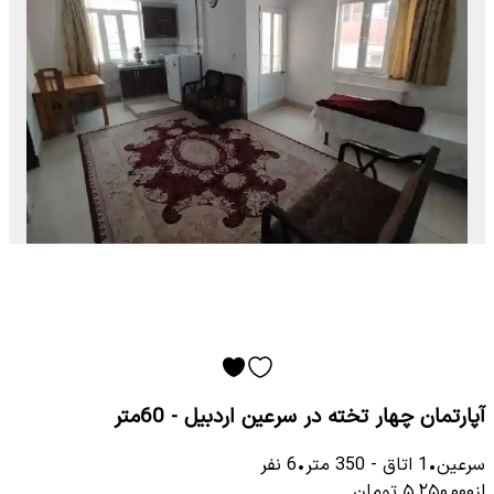
آپارتمان چهار تخته در سرعین اردبیل - 60متر
سرعین
•
1
اتاق
-
350
متر
•
6
نفر
از
۵٬۲۵۰٬۰۰۰
تومان