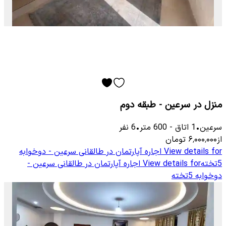
منزل در سرعین - طبقه دوم
سرعین
•
1
اتاق
-
600
متر
•
6
نفر
از
۶٬۰۰۰٬۰۰۰
تومان
View details for
اجاره آپارتمان در طالقانی سرعین - دوخوابه
5تخته
View details for
اجاره آپارتمان در طالقانی سرعین -
دوخوابه 5تخته