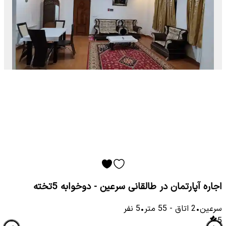
اجاره آپارتمان در طالقانی سرعین - دوخوابه 5تخته
سرعین
•
2
اتاق
-
55
متر
•
5
نفر
5