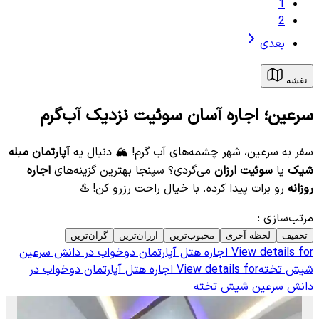
1
2
بعدی
نقشه
سرعین؛ اجاره آسان سوئیت نزدیک آب‌گرم
سفر به سرعین، شهر چشمه‌های آب گرم! 🏔️ دنبال یه
آپارتمان مبله
شیک
یا
سوئیت ارزان
می‌گردی؟ سپنجا بهترین گزینه‌های
اجاره
روزانه
رو برات پیدا کرده. با خیال راحت رزرو کن! ♨️
مرتب‌سازی
:
تخفیف
لحظه آخری
محبوب‌ترین
ارزان‌ترین
گران‌ترین
View details for
اجاره هتل آپارتمان دوخواب در دانش سرعین
شیش تخته
View details for
اجاره هتل آپارتمان دوخواب در
دانش سرعین شیش تخته