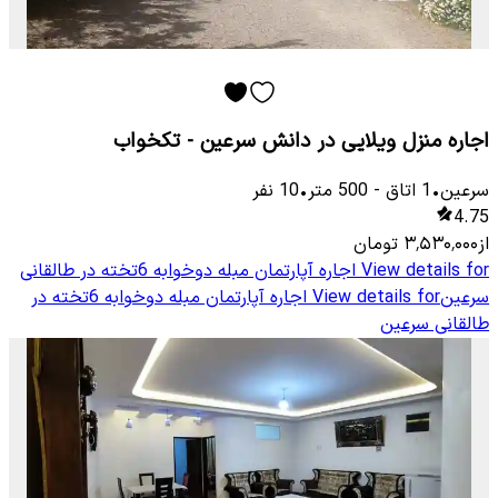
اجاره منزل ویلایی در دانش سرعین - تکخواب
سرعین
•
1
اتاق
-
500
متر
•
10
نفر
4.75
از
۳٬۵۳۰٬۰۰۰
تومان
View details for
اجاره آپارتمان مبله دوخوابه 6تخته در طالقانی
سرعین
View details for
اجاره آپارتمان مبله دوخوابه 6تخته در
طالقانی سرعین