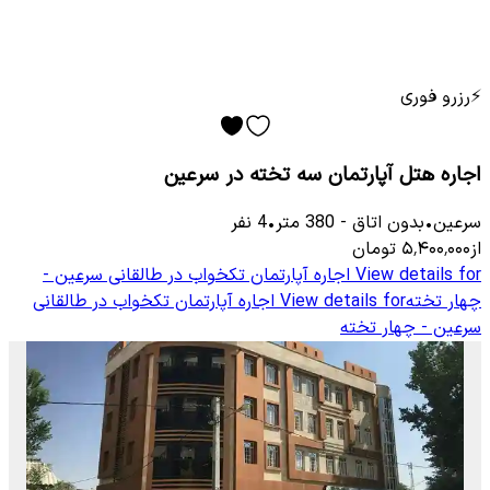
⚡
رزرو فوری
اجاره هتل آپارتمان سه تخته در سرعین
سرعین
•
بدون اتاق
-
380
متر
•
4
نفر
از
۵٬۴۰۰٬۰۰۰
تومان
View details for
اجاره آپارتمان تکخواب در طالقانی سرعین -
چهار تخته
View details for
اجاره آپارتمان تکخواب در طالقانی
سرعین - چهار تخته