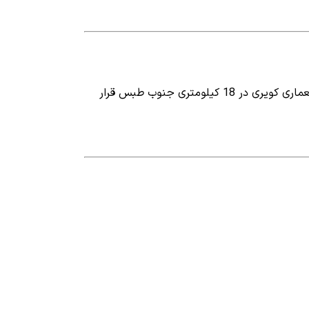
اقامتگاه بومگردی و سفره خانه در بافت قدیم روستای کریت ( koret ) دارای آب انبار های قدیمی و بناهای تاریخی ، با معماری کویری در 18 کیلومتری جنوب طبس قرار