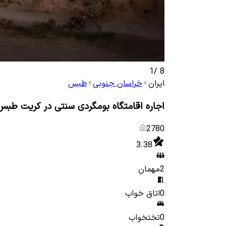
1
/
8
ایران
خراسان جنوبی
طبس
اجاره اقامتگاه بومگردی سنتی در کریت طبس _
2780
3.38
2
مهمان
0
اتاق خواب
0
تختخواب