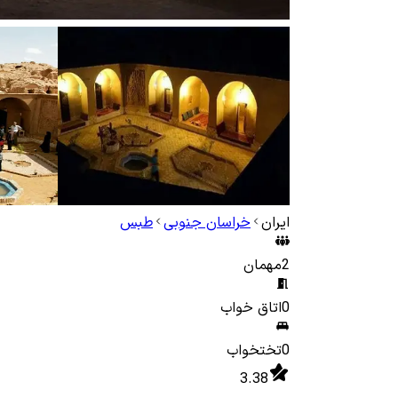
ایران
خراسان جنوبی
طبس
2
مهمان
0
اتاق خواب
0
تختخواب
3.38