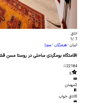
اتاق
1
/
7
ایران
هرمزگان
سوزا
اقامتگاه بومگردی ساحلی در روستا مسن قشم 
22184
5
2
مهمان
0
اتاق خواب