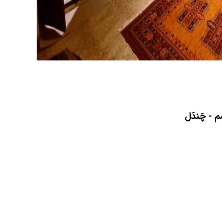
- چَندَل