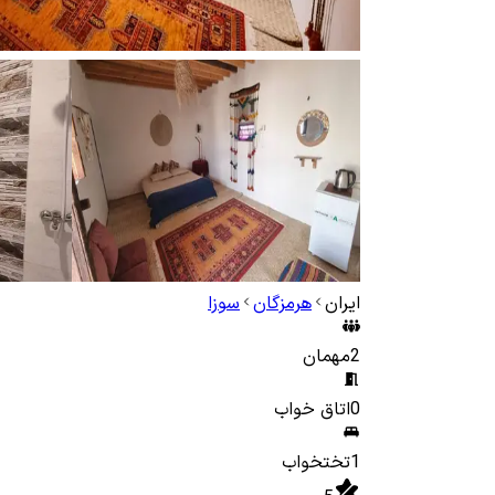
ایران
هرمزگان
سوزا
2
مهمان
0
اتاق خواب
1
تختخواب