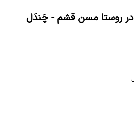
در روستا مسن قشم - چَندَل
ش