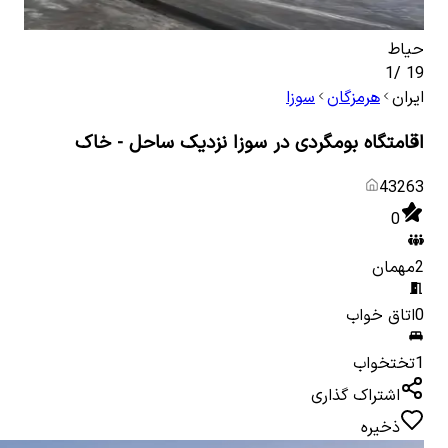
حیاط
نما 
1
/
19
ایران
هرمزگان
سوزا
اقامتگاه بومگردی در سوزا نزدیک ساحل - خاک
43263
0
2
مهمان
0
اتاق خواب
1
تختخواب
اشتراک گذاری
ذخیره