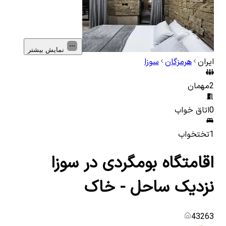
نمایش بیشتر
ایران
هرمزگان
سوزا
2
مهمان
0
اتاق خواب
1
تختخواب
اقامتگاه بومگردی در سوزا
نزدیک ساحل - خاک
43263