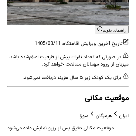
۴٬۰۰۰٬۰۰۰
تومان
٬۰۰۰
View details for
اقامتگاه بومگردی نزدیک ساحل در سوزا -
 for
باد
سوزا
راهنمای تقویم
تاریخ آخرین ویرایش اقامتگاه
:
1405/03/11
در صورتی که تعداد نفرات بیش از ظرفیت اعلام‌شده باشد،
میزبان از ورود مهمانان ممانعت خواهد کرد.
برای یک کودک زیر ۵ سال هزینه دریافت نمی‌شود.
موقعیت مکانی
ایران
هرمزگان
سوزا
موقعیت مکانی دقیق پس از رزرو نمایش داده می‌شود.