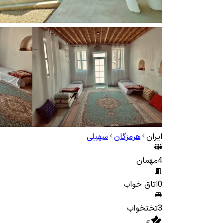
ایران
هرمزگان
سهیلی
4
مهمان
0
اتاق خواب
3
تختخواب