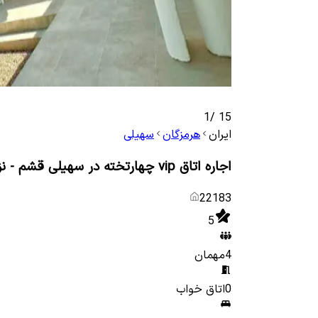
1
/
15
ایران
هرمزگان
سهیلی
اجاره اتاق vip چهارتخته در سهیلی قشم - نزدیک ساحل
22183
5
4
مهمان
0
اتاق خواب