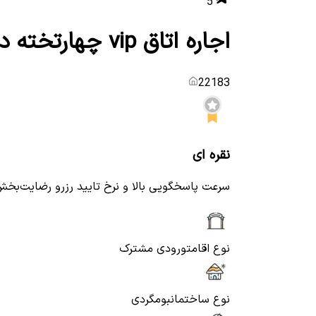
5
اجاره اتاق vip چهارتخته در سهیلی قشم - نزدیک ساحل
22183
نقره ای
سرعت پاسخگویی بالا و نرخ تایید رزرو رضایت‌بخ
نوع اقامت
ورودی مشترک
نوع ساختمان
بومگردی