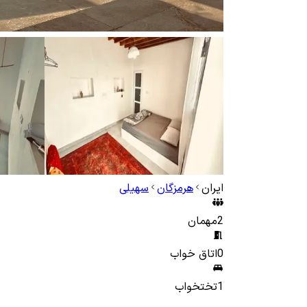
ایران
هرمزگان
سهیلی
2
مهمان
0
اتاق خواب
1
تختخواب