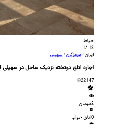
حیاط
1
/
12
ایران
هرمزگان
سهیلی
اجاره اتاق دوتخته نزدیک ساحل در سهیلی قش
22147
2
مهمان
0
اتاق خواب