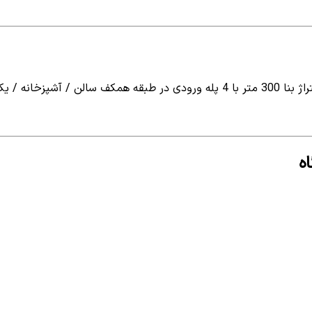
ویلا جنگلی دوبلکس با مساحت کل 5000 متر و متراژ بنا 300 متر با 4 پله ورودی د
ه