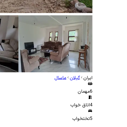
ایران
گیلان
ماسال
6
مهمان
4
اتاق خواب
5
تختخواب