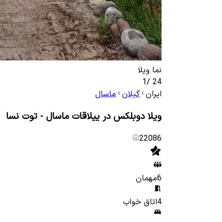
نما ویلا
1
/
24
ایران
گیلان
ماسال
ویلا دوبلکس در ییلاقات ماسال - توت نسا
22086
6
مهمان
4
اتاق خواب