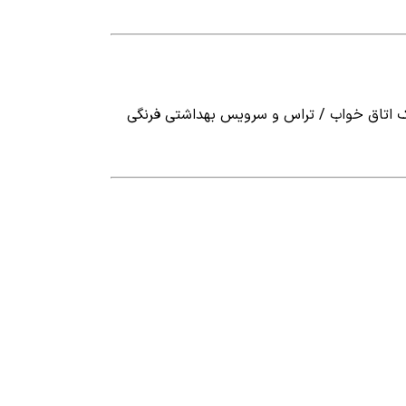
ر طبقه همکف سالن / آشپزخانه / یک اتاق خواب / تراس و سرویس بهداشتی فرنگی