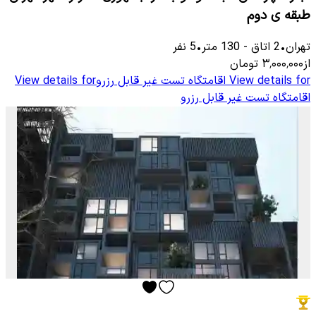
طبقه ی دوم
تهران
•
2
اتاق
-
130
متر
•
5
نفر
از
۳٬۰۰۰٬۰۰۰
تومان
View details for
اقامتگاه تست غیر قابل رزرو
View details for
اقامتگاه تست غیر قابل رزرو