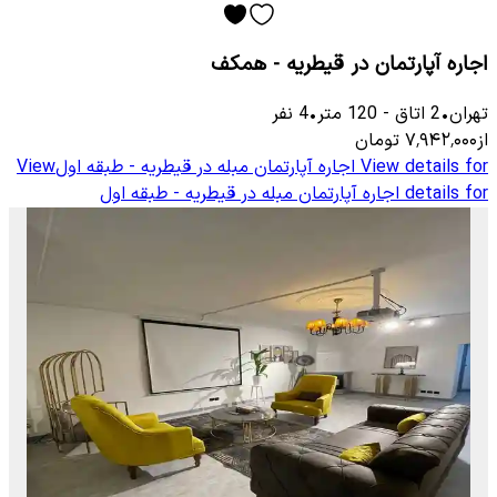
اجاره آپارتمان در قیطریه - همکف
تهران
•
2
اتاق
-
120
متر
•
4
نفر
از
۷٬۹۴۲٬۰۰۰
تومان
View details for
اجاره آپارتمان مبله در قیطریه - طبقه اول
View
details for
اجاره آپارتمان مبله در قیطریه - طبقه اول