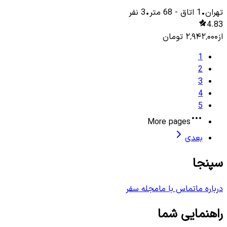
تهران
•
1
اتاق
-
68
متر
•
3
نفر
4.83
از
۲٬۹۴۲٬۰۰۰
تومان
1
2
3
4
5
More pages
بعدی
سپنجا
درباره ما
تماس با ما
مجله سفر
راهنمایی شما