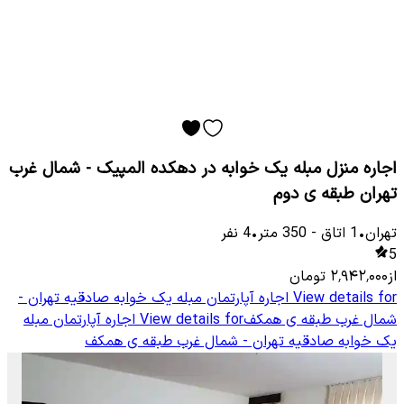
اجاره منزل مبله یک خوابه در دهکده المپیک - شمال غرب
تهران طبقه ی دوم
تهران
•
1
اتاق
-
350
متر
•
4
نفر
5
از
۲٬۹۴۲٬۰۰۰
تومان
View details for
اجاره آپارتمان مبله یک خوابه صادقیه تهران -
شمال غرب طبقه ی همکف
View details for
اجاره آپارتمان مبله
یک خوابه صادقیه تهران - شمال غرب طبقه ی همکف