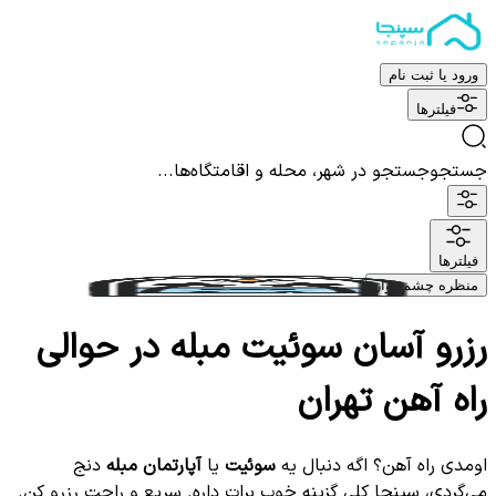
ورود یا ثبت نام
فیلترها
جستجو
جستجو در شهر، محله و اقامتگاه‌ها...
فیلترها
منظره چشم نواز
رزرو آسان سوئیت مبله در حوالی
راه آهن تهران
اومدی راه آهن؟ اگه دنبال یه
سوئیت
یا
آپارتمان مبله
دنج
می‌گردی، سپنجا کلی گزینه خوب برات داره. سریع و راحت رزرو کن.