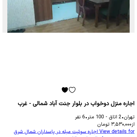
اجاره منزل دوخواب در بلوار جنت آباد شمالی - غرب
تهران
•
2
اتاق
-
100
متر
•
6
نفر
از
۳٬۵۳۰٬۰۰۰
تومان
View details for
اجاره سوئیت مبله در پاسداران شمال شرق