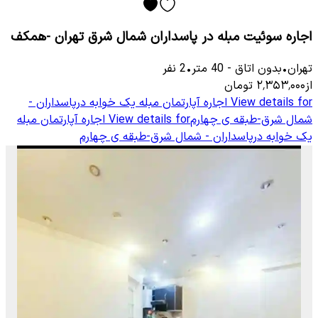
اجاره سوئیت مبله در پاسداران شمال شرق تهران -همکف
تهران
•
بدون اتاق
-
40
متر
•
2
نفر
از
۲٬۳۵۳٬۰۰۰
تومان
View details for
اجاره آپارتمان مبله یک خوابه درپاسداران -
شمال شرق-طبقه ی چهارم
View details for
اجاره آپارتمان مبله
یک خوابه درپاسداران - شمال شرق-طبقه ی چهارم