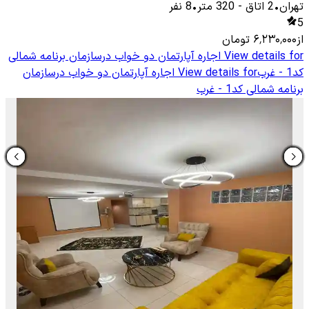
تهران
•
2
اتاق
-
320
متر
•
8
نفر
5
از
۶٬۲۳۰٬۰۰۰
تومان
View details for
اجاره آپارتمان دو خواب درسازمان برنامه شمالی
کد1 - غرب
View details for
اجاره آپارتمان دو خواب درسازمان
برنامه شمالی کد1 - غرب