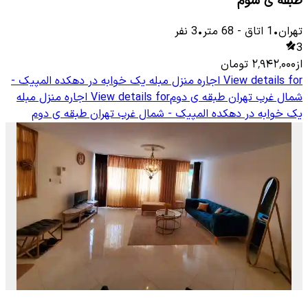
طبقه ی سوم
تهران
•
1
اتاق
-
68
متر
•
3
نفر
3
از
۲٬۹۴۲٬۰۰۰
تومان
View details for
اجاره منزل مبله یک خوابه در دهکده المپیک -
شمال غرب تهران طبقه ی دوم
View details for
اجاره منزل مبله
یک خوابه در دهکده المپیک - شمال غرب تهران طبقه ی دوم