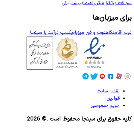
سوالات پرتکرار
مرکز راهنمایی
پشتیبانی
برای میزبان‌ها
ثبت اقامتگاه
فوت و فن میزبانی
کسب درآمد با سپنجا
نقشه سایت
قوانین
حریم خصوصی
کلیه حقوق برای سپنجا محفوظ است
.© 2026