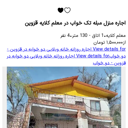
اجاره منزل مبله تک خواب در معلم کلایه قزوین
معلم كلایه
•
1
اتاق
-
130
متر
•
4
نفر
از
۱٬۵۰۰٬۰۰۰
تومان
View details for
اجاره روزانه خانه ویلایی دو خوابه در قزوین -
دو خواب
View details for
اجاره روزانه خانه ویلایی دو خوابه در
قزوین - دو خواب