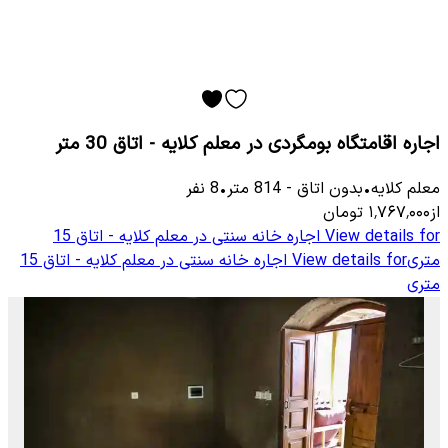
اجاره اقامتگاه بومگردی در معلم کلایه - اتاق 30 متر
معلم كلایه
•
بدون اتاق
-
814
متر
•
8
نفر
از
۱٬۷۶۷٬۰۰۰
تومان
View details for
اجاره خانه سنتی در معلم کلایه - اتاق 15
متری
View details for
اجاره خانه سنتی در معلم کلایه - اتاق 15
متری