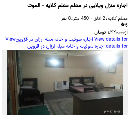
اجاره منزل ویلایی در معلم معلم کلایه - الموت
معلم كلایه
•
2
اتاق
-
450
متر
•
8
نفر
5
از
۱٬۴۲۰٬۰۰۰
تومان
View details for
اجاره سوئیت و خانه مبله ارزان در قزوین
View
details for
اجاره سوئیت و خانه مبله ارزان در قزوین