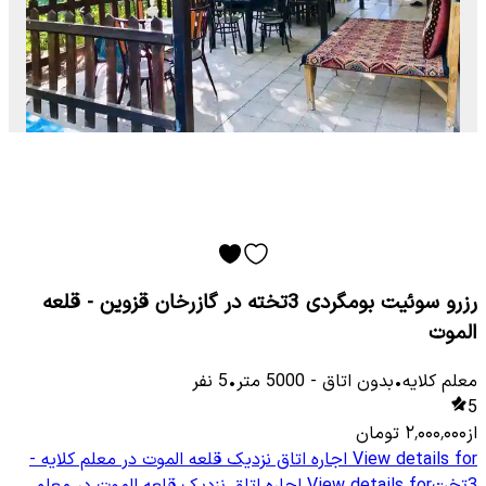
رزرو سوئیت بومگردی 3تخته در گازرخان قزوین - قلعه
الموت
معلم كلایه
•
بدون اتاق
-
5000
متر
•
5
نفر
5
از
۲٬۰۰۰٬۰۰۰
تومان
View details for
اجاره اتاق نزدیک قلعه الموت در معلم کلایه -
3تخت
View details for
اجاره اتاق نزدیک قلعه الموت در معلم