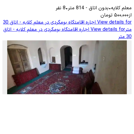
معلم كلایه
•
بدون اتاق
-
814
متر
•
8
نفر
از
۵۰۰٬۰۰۰
تومان
View details for
اجاره اقامتگاه بومگردی در معلم کلایه - اتاق 30
متر
View details for
اجاره اقامتگاه بومگردی در معلم کلایه - اتاق
30 متر