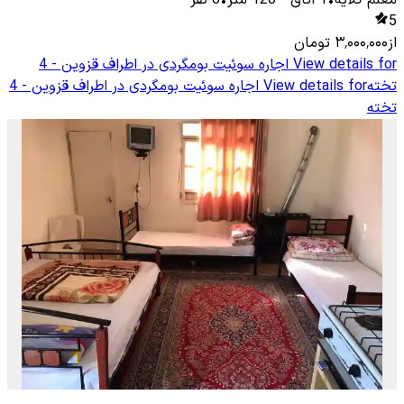
معلم كلایه
•
1
اتاق
-
120
متر
•
6
نفر
5
از
۳٬۰۰۰٬۰۰۰
تومان
View details for
اجاره سوئیت بومگردی در اطراف قزوین - 4
تخته
View details for
اجاره سوئیت بومگردی در اطراف قزوین - 4
تخته