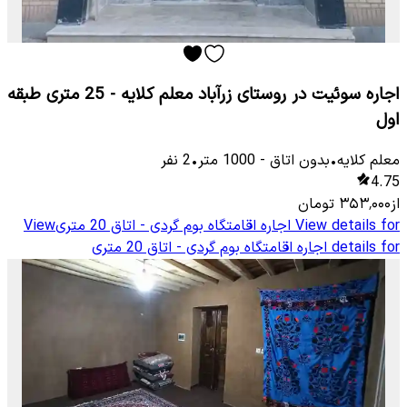
اجاره سوئیت در روستای زرآباد معلم کلایه - 25 متری طبقه
اول
معلم كلایه
•
بدون اتاق
-
1000
متر
•
2
نفر
4.75
از
۳۵۳٬۰۰۰
تومان
View details for
اجاره اقامتگاه بوم گردی - اتاق 20 متری
View
details for
اجاره اقامتگاه بوم گردی - اتاق 20 متری