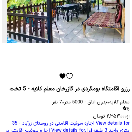
رزرو اقامتگاه بومگردی در گازرخان معلم کلایه - 5 تخت
معلم كلایه
•
بدون اتاق
-
5000
متر
•
7
نفر
5
از
۲٬۳۵۳٬۰۰۰
تومان
View details for
اجاره سوئیت اقامتی در روستای زرآباد - 35
متری واحد 3 طبقه اول
View details for
اجاره سوئیت اقامتی در