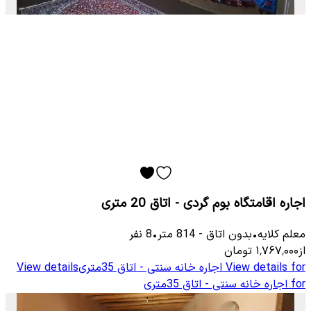
اجاره اقامتگاه بوم گردی - اتاق 20 متری
معلم كلایه
•
بدون اتاق
-
814
متر
•
8
نفر
از
۱٬۷۶۷٬۰۰۰
تومان
View details for
اجاره خانه سنتی - اتاق 35متری
View details
for
اجاره خانه سنتی - اتاق 35متری