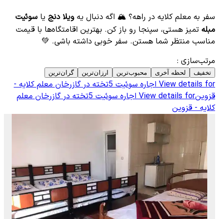
سفر به معلم کلایه در راهه؟ 🏔️ اگه دنبال یه
ویلا دنج
یا
سوئیت
مبله
تمیز هستی، سپنجا رو باز کن. بهترین اقامتگاه‌ها با قیمت
مناسب منتظر شما هستن. سفر خوبی داشته باشی. 💚
مرتب‌سازی
:
تخفیف
لحظه آخری
محبوب‌ترین
ارزان‌ترین
گران‌ترین
View details for
اجاره سوئیت 5تخته در گازرخان معلم کلایه -
قزوین
View details for
اجاره سوئیت 5تخته در گازرخان معلم
کلایه - قزوین