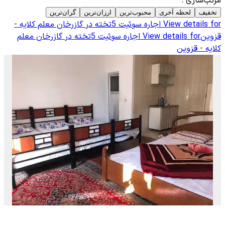
مرتب‌سازی
:
تخفیف
لحظه آخری
محبوب‌ترین
ارزان‌ترین
گران‌ترین
View details for
اجاره سوئیت 5تخته در گازرخان معلم کلایه -
قزوین
View details for
اجاره سوئیت 5تخته در گازرخان معلم
کلایه - قزوین