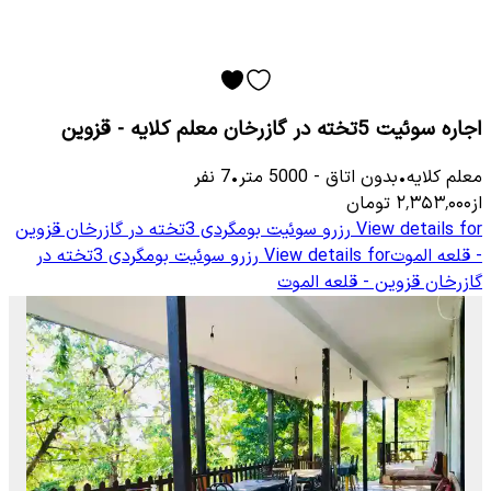
اجاره سوئیت 5تخته در گازرخان معلم کلایه - قزوین
معلم كلایه
•
بدون اتاق
-
5000
متر
•
7
نفر
از
۲٬۳۵۳٬۰۰۰
تومان
View details for
رزرو سوئیت بومگردی 3تخته در گازرخان قزوین
- قلعه الموت
View details for
رزرو سوئیت بومگردی 3تخته در
گازرخان قزوین - قلعه الموت