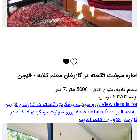
اجاره سوئیت 5تخته در گازرخان معلم کلایه - قزوین
معلم كلایه
•
بدون اتاق
-
5000
متر
•
7
نفر
از
۲٬۳۵۳٬۰۰۰
تومان
View details for
رزرو سوئیت بومگردی 3تخته در گازرخان قزوین
- قلعه الموت
View details for
رزرو سوئیت بومگردی 3تخته در
گازرخان قزوین - قلعه الموت