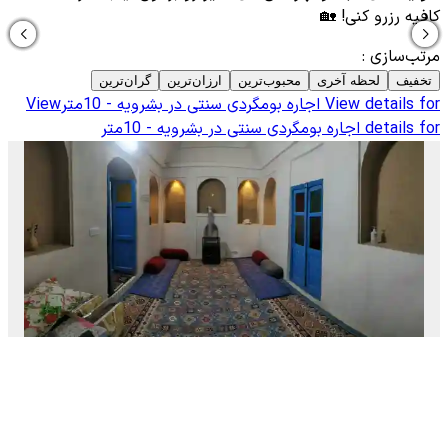
کافیه رزرو کنی! 🏡
مرتب‌سازی
:
تخفیف
لحظه آخری
محبوب‌ترین
ارزان‌ترین
گران‌ترین
View details for
اجاره بومگردی سنتی در بشرویه - 10متر
View
details for
اجاره بومگردی سنتی در بشرویه - 10متر