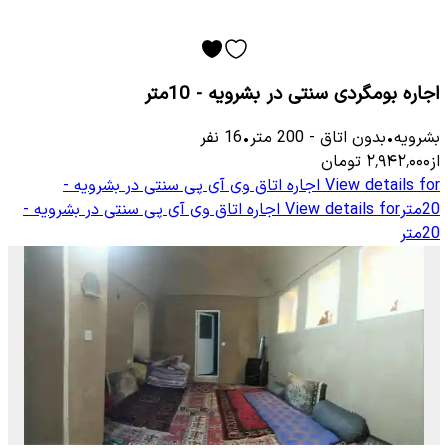
اجاره بومگردی سنتی در بشرویه - 10متر
بشرویه
•
بدون اتاق
-
200
متر
•
16
نفر
از
۲٬۹۴۲٬۰۰۰
تومان
View details for
اجاره اتاق وی آی پی سنتی در بشرویه -
20متر
View details for
اجاره اتاق وی آی پی سنتی در بشرویه -
20متر