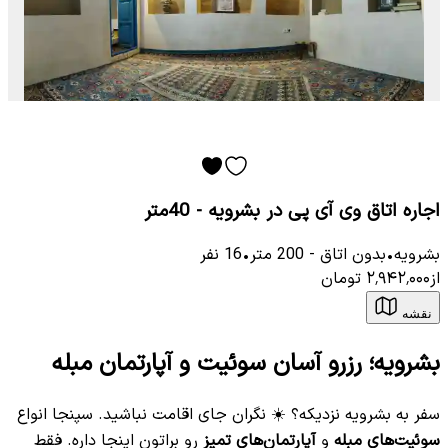
اجاره اتاق وی آی پی در بشرویه - 40متر
بشرویه
•
بدون اتاق
-
200
متر
•
16
نفر
از
۲٬۹۴۲٬۰۰۰
تومان
نقشه
بشرویه؛ رزرو آسان سوئیت و آپارتمان مبله
سفر به بشرویه نزدیکه؟ ☀️ نگران جای اقامت نباشید. سپنجا انواع
سوئیت‌های مبله
و
آپارتمان‌های تمیز
رو براتون اینجا داره. فقط