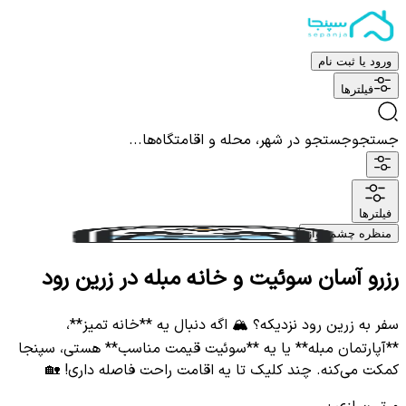
ورود یا ثبت نام
فیلترها
جستجو
جستجو در شهر، محله و اقامتگاه‌ها...
فیلترها
منظره چشم نواز
رزرو آسان سوئیت و خانه مبله در زرین رود
سفر به زرین رود نزدیکه؟ 🏔️ اگه دنبال یه **خانه تمیز**،
**آپارتمان مبله** یا یه **سوئیت قیمت مناسب** هستی، سپنجا
کمکت می‌کنه. چند کلیک تا یه اقامت راحت فاصله داری! 🏡