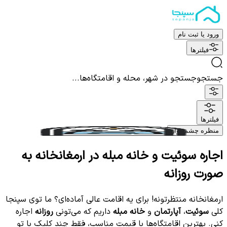
ورود یا ثبت نام
فیلترها
جستجو
جستجو در شهر، محله و اقامتگاه‌ها...
فیلترها
منظره چشم نواز
اجاره سوئیت و خانه مبله در ارمغانخانه به
صورت روزانه
ارمغانخانه منتظرتونه! برای یه اقامت عالی آماده‌ای؟ ما توی سپنجا
کلی
سوئیت
،
آپارتمان
و
خانه مبله
داریم که می‌تونی
روزانه
اجاره
کنی. بهترین اقامتگاه‌ها با قیمت مناسب، فقط چند کلیک با تو